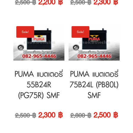
Original
Current
Original
Curre
2,200
฿
2,300
฿
2,500
฿
2,500
฿
price
price
price
price
was:
is:
was:
is:
Sale!
Sale!
2,500 ฿.
2,200 ฿.
2,500 ฿.
2,300
PUMA แบตเตอรี่
PUMA แบตเตอรี่
55B24R
75B24L (PB80L)
(PG75R) SMF
SMF
Original
Current
Original
Curre
2,300
฿
2,500
฿
2,500
฿
2,800
฿
price
price
price
price