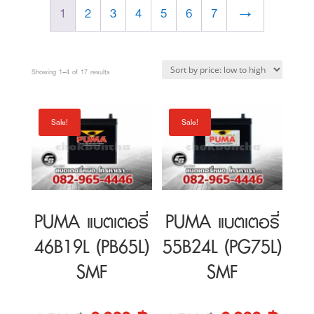
1,900 ฿.
is:
2,000 ฿.
is:
1
2
3
4
5
6
7
→
1,800 ฿.
1,900 ฿.
Sorted
Showing 1–4 of 17 results
by
price:
Sale!
Sale!
low
to
high
PUMA แบตเตอรี่
PUMA แบตเตอรี่
46B19L (PB65L)
55B24L (PG75L)
SMF
SMF