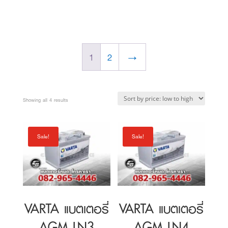
price
price
price
price
was:
is:
was:
is:
1
2
→
3,400 ฿.
3,200 ฿.
3,500 ฿.
3,300
Sorted
Showing all 4 results
by
price:
Sale!
Sale!
low
to
high
VARTA แบตเตอรี่
VARTA แบตเตอรี่
AGM LN3
AGM LN4