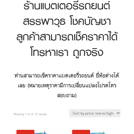
ร้านแบตเตอรี่รถยนต์
สรรพาวุธ โชคบัญชา
ลูกค้าสามารถเช็คราคาได้
โทรหาเรา ถูกจริง
ท่านสามารถเช็คราคาแบตเตอรี่รถยนต์ ยี่ห้อต่างได้
เลย (หมายเหตุราคามีการเปลี่ยนแปลงโปรดโทร
สอบถาม)
Sorted
Showing 1–4 of 13 results
by
price: