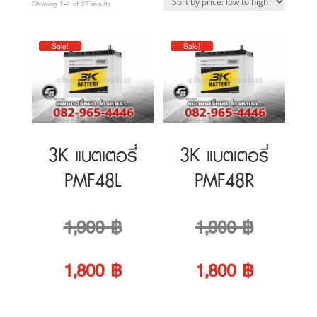
Sorted
Showing 1–4 of 27 results
by
Sale!
Sale!
price:
low
to
high
3K แบตเตอรี่
3K แบตเตอรี่
PMF48L
PMF48R
Original
Original
1,900
฿
1,900
฿
price
Current
price
Current
1,800
฿
1,800
฿
was:
price
was:
price