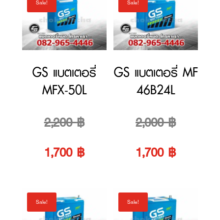
Sale!
Sale!
low
to
high
GS แบตเตอรี่
GS แบตเตอรี่ MF
MFX-50L
46B24L
Original
Original
2,200
฿
2,000
฿
price
Current
price
Current
1,700
฿
1,700
฿
was:
price
was:
price
Sale!
Sale!
2,200 ฿.
is:
2,000 ฿.
is: