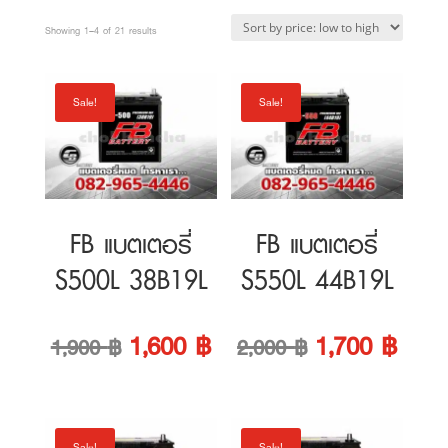
1,800 ฿.
2,200 ฿.
Sorted
Showing 1–4 of 21 results
by
price:
Sale!
Sale!
low
to
high
FB แบตเตอรี่
FB แบตเตอรี่
S500L 38B19L
S550L 44B19L
Original
Current
Original
Curre
1,600
฿
1,700
฿
1,900
฿
2,000
฿
price
price
price
price
was:
is:
was:
is:
Sale!
Sale!