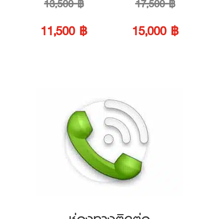
Original
Original
13,500
฿
17,500
฿
price
Current
price
Current
11,500
฿
15,000
฿
was:
price
was:
price
13,500 ฿.
is:
17,500 ฿.
is:
11,500 ฿.
15,000 ฿