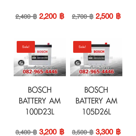
Original
Current
Original
Curre
2,200
฿
2,500
฿
2,400
฿
2,700
฿
price
price
price
price
was:
is:
was:
is:
Sale!
Sale!
2,400 ฿.
2,200 ฿.
2,700 ฿.
2,500
BOSCH
BOSCH
BATTERY AM
BATTERY AM
100D23L
105D26L
Original
Current
Original
Curre
3,200
฿
3,300
฿
3,400
฿
3,500
฿