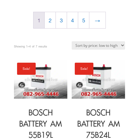
was:
is:
was:
is:
1
2
3
4
5
→
2,500 ฿.
2,300 ฿.
2,800 ฿.
2,500
Sorted
Showing 1–4 of 7 results
by
price:
Sale!
Sale!
low
to
high
BOSCH
BOSCH
BATTERY AM
BATTERY AM
55B19L
75B24L