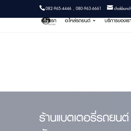
082-965-4446 , 080-963-6661
chokbunc
หน้าแรก
อะไหล่รถยนต์
บริการของเร
ร้านแบตเตอรี่รถยนต์