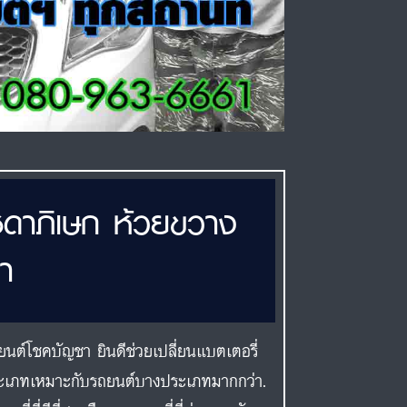
ชดาภิเษก ห้วยขวาง
า
นต์โชคบัญชา ยินดีช่วยเปลี่ยนแบตเตอรี่
ระเภทเหมาะกับรถยนต์บางประเภทมากกว่า.