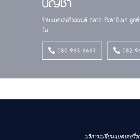
บัญชา
ร้านแบตเตอรี่รถยนต์ ตลาด รัชดาภิเษก ลูกค
วัน
080-963-6661
082-9
บริการเปลี่ยนแบตเตอรี่