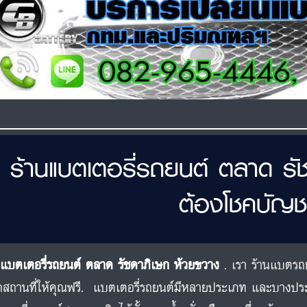
ร้านแบตเตอรี่รถยนต์ ตลาด รั
ต้องโชคบัญช
นแบตเตอรี่รถยนต์ ตลาด รัชดาภิเษก ห้วยขวาง
. เรา ร้านแบตรถย
สถานที่ให้คุณฟรี. แบตเตอรี่รถยนต์มีหลายประเภท และบางป