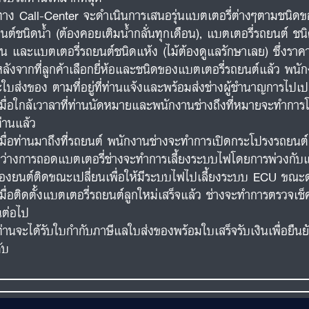
ทาง Call-Center จะดำเนินการเสนอรุ่นแบตเตอรี่ต่างๆตามชนิดขอ
นต์ชนิดน้ำ (ต้องคอยเติมน้ำกลั่นทุกเดือน), แบตเตอรี่รถยนต์ ชนิ
อน และแบตเตอรี่รถยนต์ชนิดแห้ง (ไม้ต้องดูแลรักษาเลย) ซึ่งร
หลังจากที่ลูกค้าเลือกยี่ห้อและชนิดของแบตเตอรี่รถยนต์แล้ว พน
ใบส่งของ ตามที่อยู่ที่ท่านแจ้งและพร้อมส่งช่างผู้ชำนาญการไปเปล
เมื่อใกล้เวาลาที่ท่านนัดหมายและพนักงานช่างถึงที่หมายจะทำการโ
ท่านแล้ว
เมื่อท่านมาถึงที่รถยนต์ พนักงานช่างจะทำการเปิดกระโปรงรถยน
ว่างการถอดแบตเตอรี่ช่างจะทำการเลี้ยงระบบไฟโดยการพ่วงกับแบต
ื่องยนต์ติดขณะเปลี่ยนเพื่อให้มีระบบไฟไปเลี้ยงระบบ ECU ขณะด
เมื่อติดตั้งแบตเตอรี่รถยนต์ลูกใหม่เสร็จแล้ว ช่างจะทำการตรวจ
นต่อไป
ท่านจะได้รับใบกำกับภาษีแลใบส่งของพร้อมใบเสร็จรับเงินเพื่อยืน
ับ