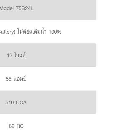
Model 75B24L
ttery) ไม่ต้องเติมน้ำ 100%
12 โวลต์
55 แอมป์
510 CCA
82 RC