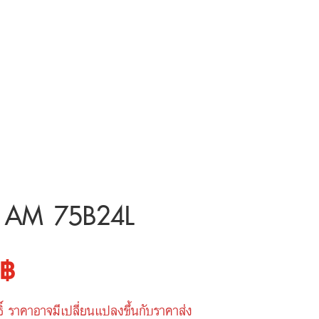
y AM 75B24L
al
Current
฿
price
์ ราคาอาจมีเปลี่ยนแปลงขึ้นกับราคาส่ง