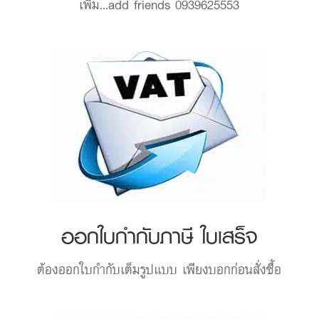
เพิ่ม...
add friends 0939625553
ออกใบกำกับภาษี ใบเสร็จ
ต้องออกใบกำกับเต็มรูปแบบ เพียงบอกก่อนสั่งซื้อ