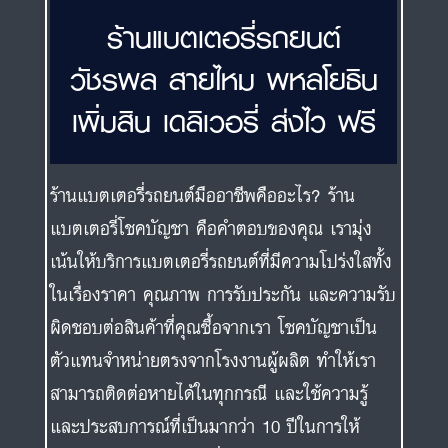
ร้านแบตเตอรี่รถยนต์
วัชรพล สายไหม พหลโยธิน
เพิ่มสิน เดลิเวอรี่ ส่งไว ฟรี
ร้านแบตเตอรี่รถยนต์มืออาชีพคืออะไร? ร้าน
แบตเตอรี่โชคบัญชา คือคำตอบของคุณ เรามุ่ง
เน้นให้บริการแบตเตอรี่รถยนต์ที่มีความโปร่งใสทั้ง
ในเรื่องราคา คุณภาพ การรับประกัน และความรับ
ผิดชอบต่อสินค้าที่คุณซื้อจากเรา โชคบัญชาเป็น
ตัวแทนจำหน่ายตรงจากโรงงานผู้ผลิต ทำให้เรา
สามารถติดต่อหายได้ในทุกกรณี และใช้ความรู้
และประสบการณ์ที่เป็นมากว่า 10 ปีในการให้