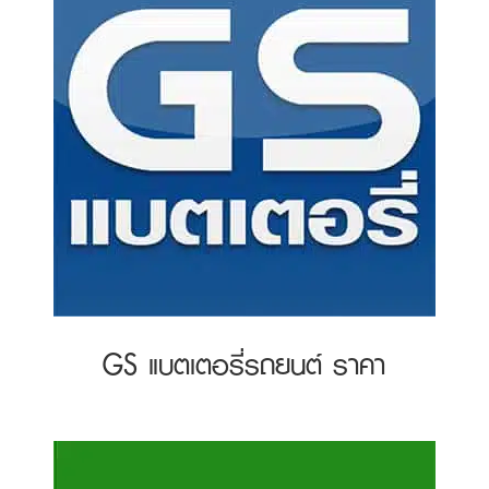
GS แบตเตอรี่รถยนต์ ราคา