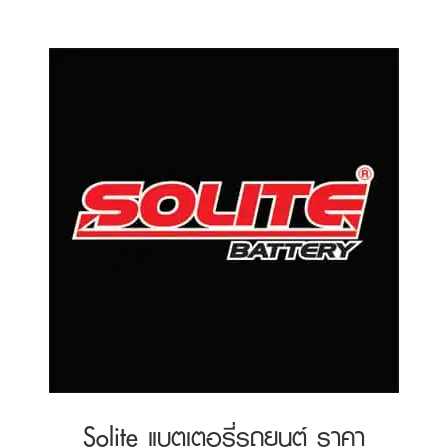
Solite แบตเตอรี่รถยนต์ ราคา