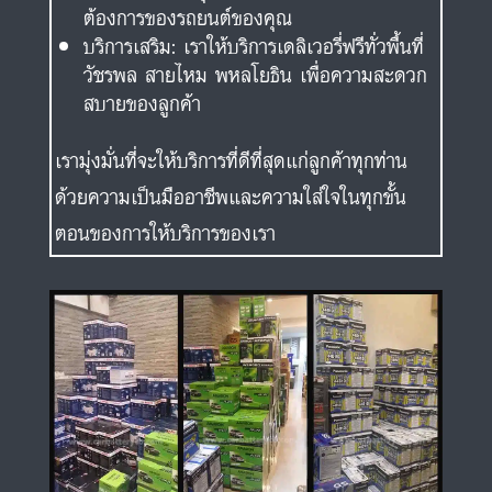
ต้องการของรถยนต์ของคุณ
บริการเสริม: เราให้บริการเดลิเวอรี่ฟรีทั่วพื้นที่
วัชรพล สายไหม พหลโยธิน เพื่อความสะดวก
สบายของลูกค้า
เรามุ่งมั่นที่จะให้บริการที่ดีที่สุดแก่ลูกค้าทุกท่าน
ด้วยความเป็นมืออาชีพและความใส่ใจในทุกขั้น
ตอนของการให้บริการของเรา