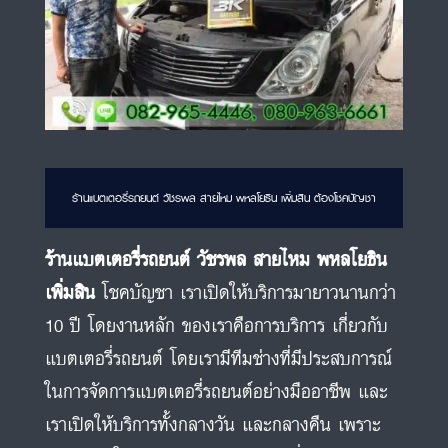
ร้านแบตเตอรี่รถยนต์ วัชรพล สายไหม พหลโยธิน เพิ่มสิน ต้องโชคบัญชา
ร้านแบตเตอรี่รถยนต์ วัชรพล สายไหม พหลโยธิน
เพิ่มสิน
โชคบัญชา เราเปิดให้บริการมายาวนานกว่า
10 ปี โดยงานหลัก ของเราคือการบริการ เกี่ยวกับ
แบตเตอรี่รถยนต์ โดยเรามีทีมช่างที่มีประสบการณ์
ในการจัดการแบตเตอรี่รถยนต์อย่างมืออาชีพ และ
เราเปิดให้บริการทั้งกลางวัน และกลางคืน เพราะ