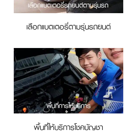
เลือกแบตเตอรี่ตามรุ่นรถยนต์
พื้นที่ให้บริการโชคบัญชา