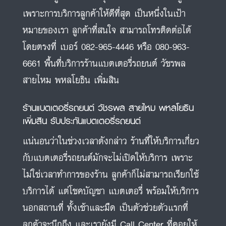
เพราะการบริการลูกค้าให้ดีที่สุด เป็นหนึ่งในเป้า
หมายของเรา ลูกค้าที่สนใจ สามารถโทรติดต่อได้
โดยตรงที่ เบอร์ 082-965-4446 หรือ 080-963-
6661 พื้นที่บริการร้านแบตเตอรี่รถยนต์ วัชรพล
สายไหม พหลโยธิน เพิ่มสิน
ร้านแบตเตอรี่รถยนต์ วัชรพล สายไหม พหลโยธิน
เพิ่มสิน รับประกันแบตเตอรี่รถยนต์
แน่นอนว่าในช่วงเวลาดังกล่าว ร้านที่ให้บริการเกี่ยว
กับแบตเตอรี่รถยนต์มักจะไม่เปิดให้บริการ เพราะ
ไม่ใช่เวลาทำการของร้าน ลูกค้าก็ไม่สามารถเรียกใช้
บริการได้ แต่โชคบัญชา แบตเตอรี่ พร้อมให้บริการ
นอกสถานที่ ทั้งเช้าและมืด เป็นตัวช่วยตัวแรกที่
ลูกค้าจะนึกถึง และเรายังมี Call Center ที่คอยให้