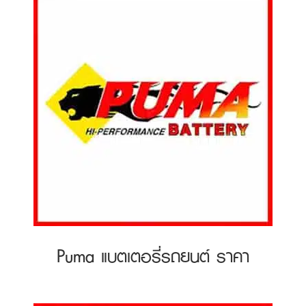
Puma แบตเตอรี่รถยนต์ ราคา