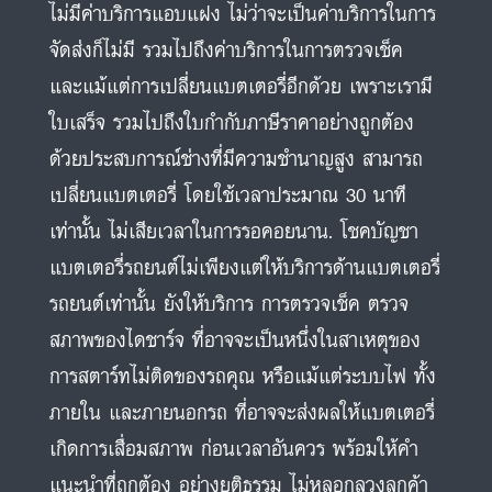
ไม่มีค่าบริการแอบแฝง ไม่ว่าจะเป็นค่าบริการในการ
จัดส่งก็ไม่มี รวมไปถึงค่าบริการในการตรวจเช็ค
และแม้แต่การเปลี่ยนแบตเตอรี่อีกด้วย เพราะเรามี
ใบเสร็จ รวมไปถึงใบกำกับภาษีราคาอย่างถูกต้อง
ด้วยประสบการณ์ช่างที่มีความชำนาญสูง สามารถ
เปลี่ยนแบตเตอรี่ โดยใช้เวลาประมาณ 30 นาที
เท่านั้น ไม่เสียเวลาในการรอคอยนาน. โชคบัญชา
แบตเตอรี่รถยนต์ไม่เพียงแต่ให้บริการด้านแบตเตอรี่
รถยนต์เท่านั้น ยังให้บริการ การตรวจเช็ค ตรวจ
สภาพของไดชาร์จ ที่อาจจะเป็นหนึ่งในสาเหตุของ
การสตาร์ทไม่ติดของรถคุณ หรือแม้แต่ระบบไฟ ทั้ง
ภายใน และภายนอกรถ ที่อาจจะส่งผลให้แบตเตอรี่
เกิดการเสื่อมสภาพ ก่อนเวลาอันควร พร้อมให้คำ
แนะนำที่ถูกต้อง อย่างยุติธรรม ไม่หลอกลวงลูกค้า