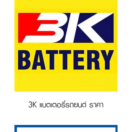
3K แบตเตอรี่รถยนต์ ราคา