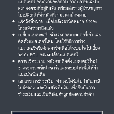
แบตเตอรี่ พนักงานจะออกใบกำกับภาษีและใบ
ส่งของตามที่อยู่ที่แจ้ง พร้อมส่งช่างผู้ชำนาญการ
ไปเปลี่ยนให้ท่านถึงที่ตามเวลานัดหมาย
แจ้งถึงที่หมาย: เมื่อใกล้เวลานัดหมาย ช่างจะ
โทรแจ้งว่ามาถึงแล้ว
เปลี่ยนแบตเตอรี่: ช่างจะถอดแบตเตอรี่เก่าและ
ติดตั้งแบตเตอรี่ใหม่ โดยใช้วิธีการพ่วง
แบตเตอรี่หรือจั๊มสตาร์ทเพื่อให้ระบบไฟไปเลี้ยง
ระบบ ECU ขณะเปลี่ยนแบตเตอรี่
ตรวจเช็คระบบ: หลังจากติดตั้งแบตเตอรี่ใหม่
ช่างจะตรวจเช็คไดชาร์จและระบบไฟเพื่อให้คำ
แนะนำเพิ่มเติม
เอกสารการชำระเงิน: ท่านจะได้รับใบกำกับภาษี
ใบส่งของ และใบเสร็จรับเงิน เพื่อยืนยันการ
ชำระเงินและเซ็นรับสินค้าถูกต้องตามลำดับ