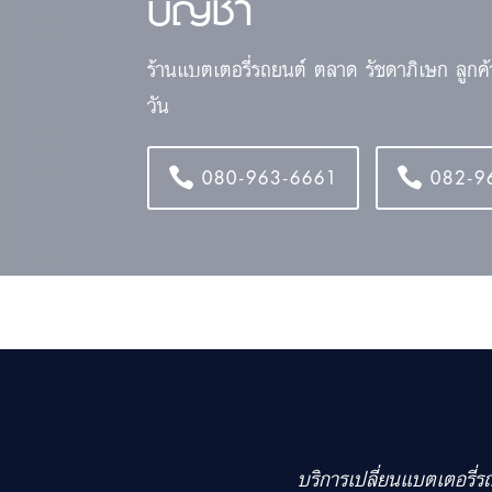
บัญชา
ร้านแบตเตอรี่รถยนต์ ตลาด รัชดาภิเษก ลูกค
วัน
080-963-6661
082-9
บริการเปลี่ยนแบตเตอรี่