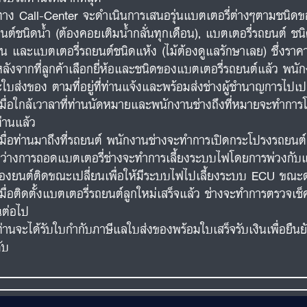
ทาง Call-Center จะดำเนินการเสนอรุ่นแบตเตอรี่ต่างๆตามชนิดขอ
นต์ชนิดน้ำ (ต้องคอยเติมน้ำกลั่นทุกเดือน), แบตเตอรี่รถยนต์ ชนิ
อน และแบตเตอรี่รถยนต์ชนิดแห้ง (ไม้ต้องดูแลรักษาเลย) ซึ่งร
หลังจากที่ลูกค้าเลือกยี่ห้อและชนิดของแบตเตอรี่รถยนต์แล้ว พน
ใบส่งของ ตามที่อยู่ที่ท่านแจ้งและพร้อมส่งช่างผู้ชำนาญการไปเปล
เมื่อใกล้เวาลาที่ท่านนัดหมายและพนักงานช่างถึงที่หมายจะทำการโ
ท่านแล้ว
เมื่อท่านมาถึงที่รถยนต์ พนักงานช่างจะทำการเปิดกระโปรงรถยน
ว่างการถอดแบตเตอรี่ช่างจะทำการเลี้ยงระบบไฟโดยการพ่วงกับแบต
ื่องยนต์ติดขณะเปลี่ยนเพื่อให้มีระบบไฟไปเลี้ยงระบบ ECU ขณะด
เมื่อติดตั้งแบตเตอรี่รถยนต์ลูกใหม่เสร็จแล้ว ช่างจะทำการตรวจ
นต่อไป
ท่านจะได้รับใบกำกับภาษีแลใบส่งของพร้อมใบเสร็จรับเงินเพื่อยืน
ับ