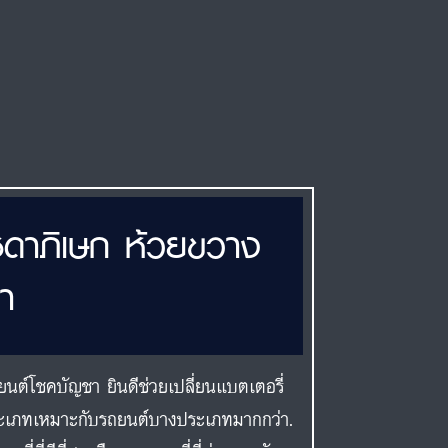
ชดาภิเษก ห้วยขวาง
า
นต์โชคบัญชา ยินดีช่วยเปลี่ยนแบตเตอรี่
ระเภทเหมาะกับรถยนต์บางประเภทมากกว่า.