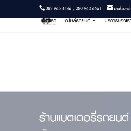
082-965-4446 , 080-963-6661
chokbunc
หน้าแรก
อะไหล่รถยนต์
บริการของเร
ร้านแบตเตอรี่รถยนต์