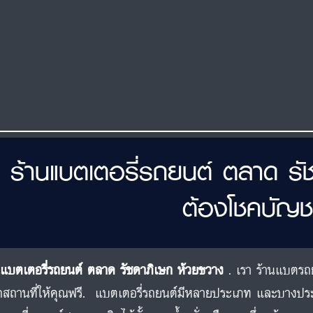
ร้านแบตเตอรี่รถยนต์ ตลาด รั
ต้องโชคบัญช
นแบตเตอรี่รถยนต์ ตลาด รัชดาภิเษก ห้วยขวาง
. เรา ร้านแบตรถย
สถานที่ให้คุณฟรี. แบตเตอรี่รถยนต์มีหลายประเภท และบางป