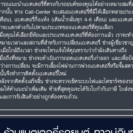
ารถแนะนำแบตเตอรี่ที่ตรงกับรถยนต์ของคุณได้อย่างเหมาะสมที่
จากนั้น ทาง Call-Center จะเสนอแบตเตอรี่ที่มีให้เลือกหลายประเภ
เดือน), แบตเตอรี่กึ่งแห้ง (เติมน้ำกลั่นทุก 4-6 เดือน) และแบตเ
าจะแตกต่างกันไปตามประเภทของแบตเตอรี่ที่คุณเลือก
เมื่อคุณได้เลือกยี่ห้อและประเภทแบตเตอรี่ที่ต้องการแล้ว เรา
หมายเวลาและสถานที่สำหรับการเปลี่ยนแบตเตอรี่ ช่างผู้เชี่ยวชา
เมื่อใกล้ถึงเวลา ช่างจะโทรแจ้งให้คุณทราบว่ากำลังเดินทางถึง
เมื่อถึงที่หมาย ช่างจะดำเนินการถอดแบตเตอรี่เก่าออก และเพื่อ
ว่างการเปลี่ยน จะมีการเลี้ยงไฟผ่านการพ่วงแบตเตอรี่หรือจั๊มสต
นั้นจึงทำการติดตั้งแบตเตอรี่ใหม่
หลังจากติดตั้งเสร็จสิ้น ช่างจะตรวจเช็คระบบไฟและไดชาร์จของรถ
อมให้คำแนะนำเพิ่มเติม ท้ายที่สุดคุณจะได้รับใบกำกับภาษี ใบส่ง
นและการรับสินค้าอย่างถูกต้องครบถ้วน
ร้านแบตเตอรี่รถยนต์ ทาวน์อิ