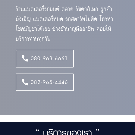
ร้านแบตเตอรี่รถยนต์ ตลาด รัชดาภิเษก ลูกค้า
บังเอิญ แบตเตอรี่หมด รถสตาร์ทไม่ติด โทรหา
โชคบัญชาได้เลย ช่างชำนาญมืออาชีพ คอยให้
บริการท่านทุกวัน
080-963-6661
082-965-4446
“ บริการของเรา ”