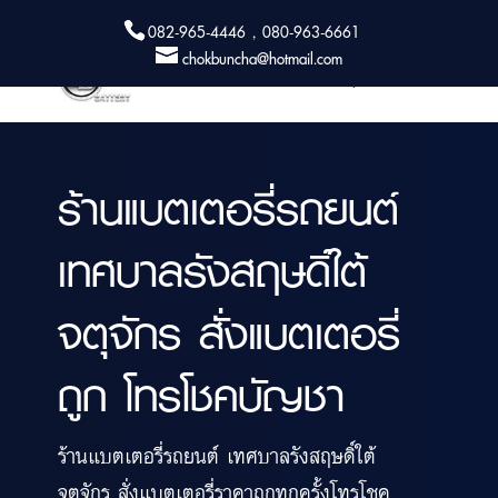
082-965-4446 , 080-963-6661
chokbuncha@hotmail.com
ร้านแบตเตอรี่รถยนต์
เทศบาลรังสฤษดิ์ใต้
จตุจักร สั่งแบตเตอรี่
ถูก โทรโชคบัญชา
ร้านแบตเตอรี่รถยนต์ เทศบาลรังสฤษดิ์ใต้
จตุจักร สั่งแบตเตอรี่ราคาถูกทุกครั้งโทรโชค