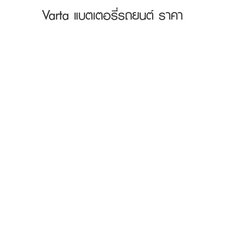
Varta แบตเตอรี่รถยนต์ ราคา