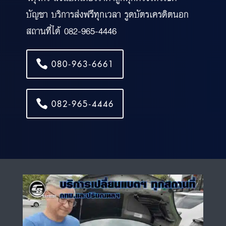
บัญชา บริการส่งฟรีทุกเวลา รูดบัตรเครดิตนอก
สถานที่ได้ 082-965-4446
080-963-6661
082-965-4446