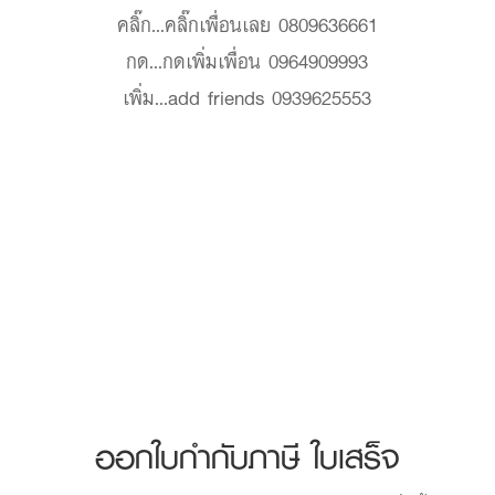
คลิ๊ก...
คลิ๊กเพื่อนเลย 0809636661
กด...
กดเพิ่มเพื่อน 0964909993
เพิ่ม...
add friends 0939625553
ออกใบกำกับภาษี ใบเสร็จ