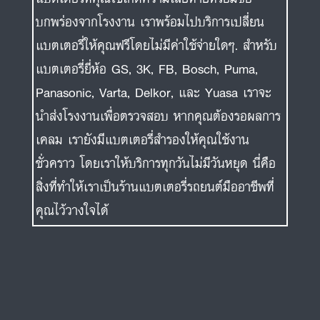
บกพร่องจากโรงงาน เราพร้อมไปบริการเปลี่ยน
แบตเตอรี่ให้คุณฟรีโดยไม่มีค่าใช้จ่ายใดๆ. สำหรับ
แบตเตอรี่ยี่ห้อ GS, 3K, FB, Bosch, Puma,
Panasonic, Varta, Delkor, และ Yuasa เราจะ
นำส่งโรงงานเพื่อตรวจสอบ หากคุณต้องรอผลการ
เคลม เรายังมีแบตเตอรี่สำรองให้คุณใช้งาน
ชั่วคราว โดยเราให้บริการทุกวันไม่มีวันหยุด นี่คือ
สิ่งที่ทำให้เราเป็นร้านแบตเตอรี่รถยนต์มืออาชีพที่
คุณไว้วางใจได้