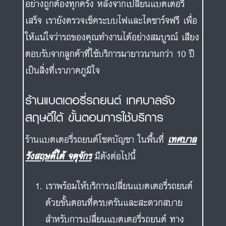
อย่างถูกต้องทุกครั้ง หลังจากเปลี่ยนแบตเตอรี่
เสร็จ เรายังตรวจเช็คระบบไฟและไดชาร์จฟรี เพื่อ
ให้แน่ใจว่ารถของคุณทำงานได้อย่างสมบูรณ์ เสียง
ตอบรับจากลูกค้าที่ใช้บริการมายาวนานกว่า 10 ปี
เป็นสิ่งที่เราภาคภูมิใจ
ร้านแบตเตอรี่รถยนต์ เทศบาลรัง
สฤษดิ์ใต้ ขั้นตอนการใช้บริการ
ร้านแบตเตอรี่รถยนต์โชคบัญชา ในพื้นที่
เทศบาล
รังสฤษดิ์ใต้ จตุจักร
มีดังต่อไปนี้
เราพร้อมให้บริการเปลี่ยนแบตเตอรี่รถยนต์
ด้วยขั้นตอนที่ครบครันและสะดวกสบาย
สำหรับการเปลี่ยนแบตเตอรี่รถยนต์ ทาง