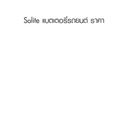
Solite แบตเตอรี่รถยนต์ ราคา