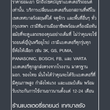
ราคาย่อมเยา นึกถึงโชคบัญชาแบตเตอรี่รถยนต์
เท่านั้น. บริการเปลี่ยนแบตเตอรี่นอกสถานที่ฟรีใน
เขตเทศบาลรังสฤษดิ์ใต้ จตุจักร และพื้นที่อื่นๆ ทั่ว
กรุงเทพฯ เรามีทีมงานมืออาชีพพร้อมเครื่องมือทัน
สมัยที่จะดูแลรถของคุณอย่างเต็มที่ ไม่ว่าคุณจะใช้
รถยนต์ญี่ปุ่นหรือยุโรป เรามีแบตเตอรี่ทุกรุ่นทุก
ยี่ห้อให้เลือก เช่น 3K, GS, PUMA,
PANASONIC, BOSCH, FB, และ VARTA
แบตเตอรี่ทุกลูกส่งตรงจากโรงงาน มาตรฐาน
มอก. ของไทย มั่นใจได้ว่าคุณจะได้รับแบตเตอรี่ที่
มีคุณภาพสูง กำลังไฟแรง และแอมป์เต็ม พร้อม
รับประกันการใช้งานยาวนานตั้งแต่ 12-24 เดือน
ร้านแบตเตอรี่รถยนต์ เทศบาลรัง