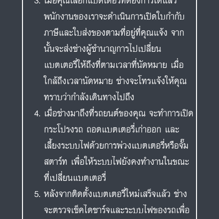
พนักงานของเราจะดำเนินการเปิดใบกำกับ
ภาษีและใบส่งของตามที่อยู่ที่คุณแจ้ง จาก
นั้นจะส่งช่างผู้ชำนาญการไปเปลี่ยน
แบตเตอรี่ให้ถึงที่ตามเวลาที่นัดหมาย เมื่อ
ใกล้ถึงเวลานัดหมาย ช่างจะโทรแจ้งให้คุณ
ทราบว่ากำลังเดินทางไปถึง
เมื่อช่างมาถึงที่รถยนต์ของคุณ จะทำการเปิด
กระโปรงรถ ถอดแบตเตอรี่เก่าออก และ
เลี้ยงระบบไฟด้วยการพ่วงแบตเตอรี่หรือจั๊ม
สตาร์ท เพื่อให้ระบบไฟยังคงทำงานในขณะ
ที่เปลี่ยนแบตเตอรี่
หลังจากติดตั้งแบตเตอรี่ใหม่เสร็จแล้ว ช่าง
จะตรวจเช็คไดชาร์จและระบบไฟของรถเพื่อ