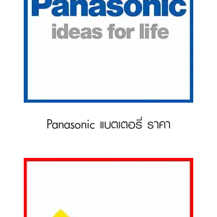
Panasonic แบตเตอรี่ ราคา