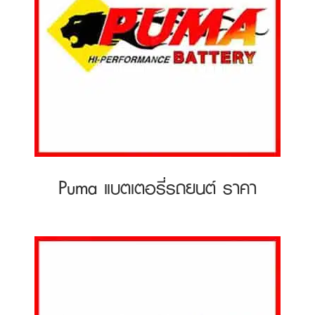
Puma แบตเตอรี่รถยนต์ ราคา