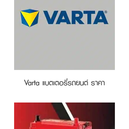
Varta แบตเตอรี่รถยนต์ ราคา