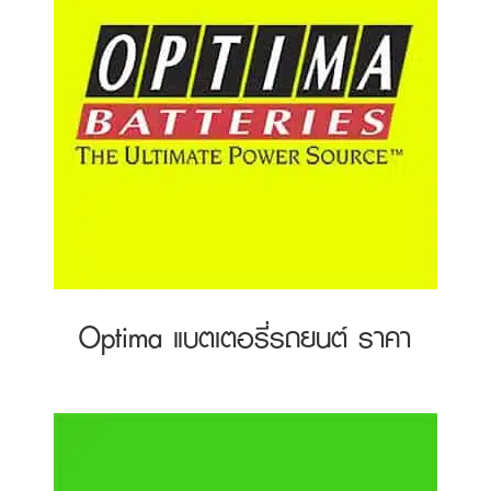
Optima แบตเตอรี่รถยนต์ ราคา