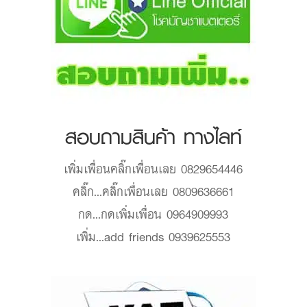
สอบถามสินค้า ทางไลท์
เพิ่มเพื่อน
คลิ๊กเพื่อนเลย 0829654446
คลิ๊ก...
คลิ๊กเพื่อนเลย 0809636661
กด...
กดเพิ่มเพื่อน 0964909993
เพิ่ม...
add friends 0939625553