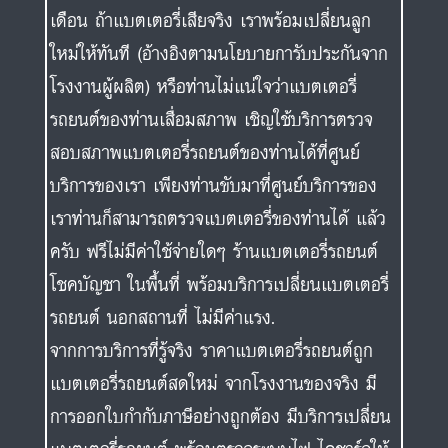
เดือน ถ้าแบตเตอรี่เสียจริง เราพร้อมเปลี่ยนลูก
ใหม่ให้ทันที (อ้างอิงตามนโยบายการับประกันจาก
โรงงานผู้ผลิต) หรือท่านไม่แน่ใจว่าแบตเตอรี่
รถยนต์ของท่านเสื่อมสภาพ เชิญใช้บริการตรวจ
สอบสภาพแบตเตอรี่รถยนต์ของท่านได้ที่ศูนย์
บริการของเรา เพียงท่านขับมาที่ศูนย์บริการของ
เราท่านก็สามารถตรวจแบตเตอรี่ของท่านได้ แล้ว
ครับ ฟรีไม่มีค่าใช้จ่ายใดๆ ร้านแบตเตอรี่รถยนต์
โชคบัญชา ในพื้นที่ พร้อมบริการเปลี่ยนแบตเตอรี่
รถยนต์ นอกสถานที่ ไม่มีค่าแรง.
จากการบริการที่รู้จริง ราคาแบตเตอรี่รถยนต์ถูก
แบตเตอรี่รถยนต์สดใหม่ จากโรงงานของจริง มี
การออกใบกำกับภาษีอย่างถูกต้อง มีบริการเปลี่ยน