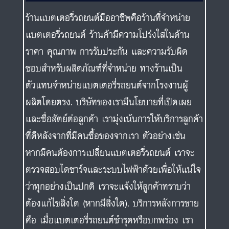
ร้านแบตเตอรี่รถยนต์มืออาชีพคือร้านที่จำหน่าย
แบตเตอรี่รถยนต์ ร้านค้ามีความโปร่งใสในด้าน
ราคา คุณภาพ การรับประกัน และความรับผิด
ชอบสำหรับผลิตภัณฑ์ที่จำหน่าย ทางร้านเป็น
ตัวแทนจำหน่ายแบตเตอรี่รถยนต์จากโรงงานผู้
ผลิตโดยตรง. บริษัทของเรามีนโยบายที่เปิดเผย
และซื่อสัตย์ต่อลูกค้า เรามุ่งเน้นการให้บริการลูกค้า
ที่ดีหลังจากที่มีคนซื้อของจากเรา ตัวอย่างเช่น
หากมีคนต้องการเปลี่ยนแบตเตอรี่รถยนต์ เราจะ
ตรวจสอบไดชาร์จและระบบไฟฟ้าด้วยเพื่อให้แน่ใจ
ว่าทุกอย่างเป็นปกติ เราจะแจ้งให้ลูกค้าทราบว่า
ต้องแก้ไขสิ่งใด (หากมีสิ่งใด). บริการหลังการขาย
คือ เมื่อแบตเตอรี่รถยนต์ชำรุดหรือบกพร่อง เรา