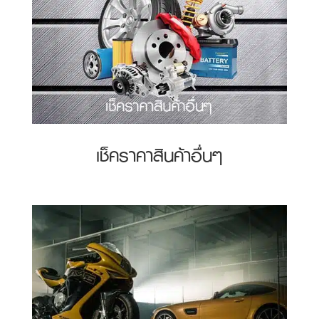
เช็คราคาสินค้าอื่นๆ