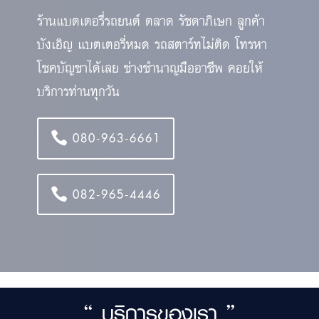
ร้านแบตเตอรี่รถยนต์ ตลาด รัชดาภิเษก ลูกค้า
บังเอิญ แบตเตอรี่หมด รถสตาร์ทไม่ติด โทรหา
โชคบัญชาได้เลย ช่างชำนาญมืออาชีพ คอยให้
บริการท่านทุกวัน
080-963-6661
082-965-4446
“ บริการของเรา ”