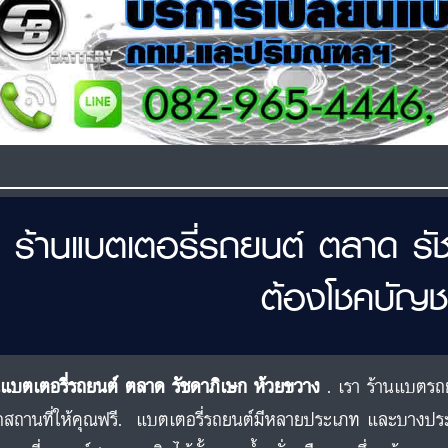
ร้านแบตเตอรี่รถยนต์ ตลาด รั
ต้องโชคบัญช
นแบตเตอรี่รถยนต์ ตลาด รัชดาภิเษก ห้วยขวาง
. เรา ร้านแบตรถย
สถานที่ให้คุณฟรี. แบตเตอรี่รถยนต์มีหลายประเภท และบางป