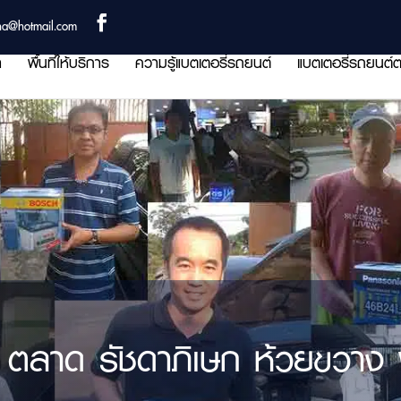
ha@hotmail.com
า
พื้นที่ให้บริการ
ความรู้แบตเตอรี่รถยนต์
แบตเตอรี่รถยนต์ต
 ตลาด รัชดาภิเษก ห้วยขวาง พื