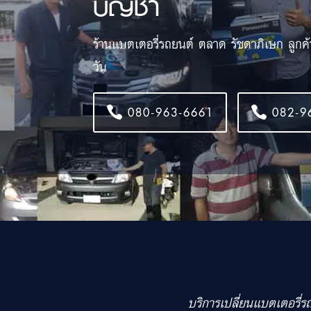
บัญชา
ร้านแบตเตอรี่รถยนต์ ตลาด รัชดาภิเษก ลูกค
วัน
080-963-6661
082-9
บริการเปลี่ยนแบตเตอรี่