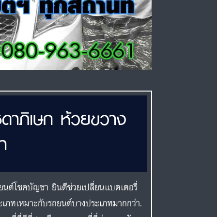
ชดาภิเษก ห้วยขวาง
า
นต์โชคบัญชา ยินดีช่วยเปลี่ยนแบตเตอรี่
ระเภทเหมาะกับรถยนต์บางประเภทมากกว่า.