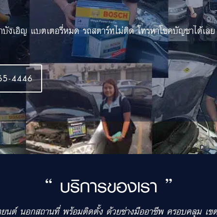
้าบังเอิญ แบตเตอรี่หมด รถสตาร์ทไม่ติด โทรหาโชคบัญชาได้เลย
65-4446
“ บริการของเรา ”
รถยนต์ นอกสถานที่ พร้อมติดตั้ง ด้วยช่างมืออาชีพ ครอบคลุม 