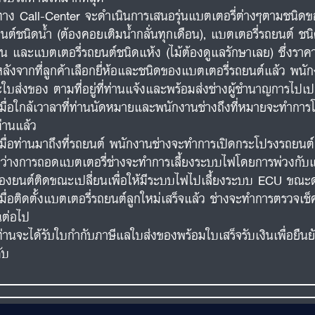
ทาง Call-Center จะดำเนินการเสนอรุ่นแบตเตอรี่ต่างๆตามชนิดขอ
นต์ชนิดน้ำ (ต้องคอยเติมน้ำกลั่นทุกเดือน), แบตเตอรี่รถยนต์ ชนิ
อน และแบตเตอรี่รถยนต์ชนิดแห้ง (ไม้ต้องดูแลรักษาเลย) ซึ่งร
หลังจากที่ลูกค้าเลือกยี่ห้อและชนิดของแบตเตอรี่รถยนต์แล้ว พน
ใบส่งของ ตามที่อยู่ที่ท่านแจ้งและพร้อมส่งช่างผู้ชำนาญการไปเปล
เมื่อใกล้เวาลาที่ท่านนัดหมายและพนักงานช่างถึงที่หมายจะทำการโ
ท่านแล้ว
เมื่อท่านมาถึงที่รถยนต์ พนักงานช่างจะทำการเปิดกระโปรงรถยน
ว่างการถอดแบตเตอรี่ช่างจะทำการเลี้ยงระบบไฟโดยการพ่วงกับแบต
ื่องยนต์ติดขณะเปลี่ยนเพื่อให้มีระบบไฟไปเลี้ยงระบบ ECU ขณะด
เมื่อติดตั้งแบตเตอรี่รถยนต์ลูกใหม่เสร็จแล้ว ช่างจะทำการตรวจ
นต่อไป
ท่านจะได้รับใบกำกับภาษีแลใบส่งของพร้อมใบเสร็จรับเงินเพื่อยืน
ับ