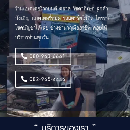
ร้านแบตเตอรี่รถยนต์ ตลาด รัชดาภิเษก ลูกค้า
บังเอิญ แบตเตอรี่หมด รถสตาร์ทไม่ติด โทรหา
โชคบัญชาได้เลย ช่างชำนาญมืออาชีพ คอยให้
บริการท่านทุกวัน
080-963-6661
082-965-4446
“ บริการของเรา ”