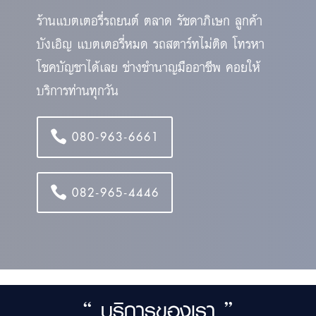
ร้านแบตเตอรี่รถยนต์ ตลาด รัชดาภิเษก ลูกค้า
บังเอิญ แบตเตอรี่หมด รถสตาร์ทไม่ติด โทรหา
โชคบัญชาได้เลย ช่างชำนาญมืออาชีพ คอยให้
บริการท่านทุกวัน
080-963-6661
082-965-4446
“ บริการของเรา ”