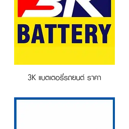
3K แบตเตอรี่รถยนต์ ราคา