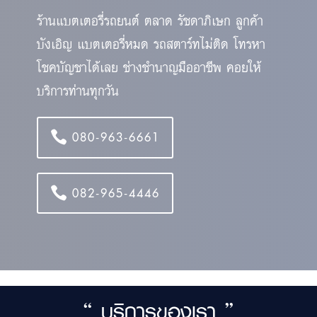
ร้านแบตเตอรี่รถยนต์ ตลาด รัชดาภิเษก ลูกค้า
บังเอิญ แบตเตอรี่หมด รถสตาร์ทไม่ติด โทรหา
โชคบัญชาได้เลย ช่างชำนาญมืออาชีพ คอยให้
บริการท่านทุกวัน
080-963-6661
082-965-4446
“ บริการของเรา ”