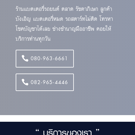
ร้านแบตเตอรี่รถยนต์ ตลาด รัชดาภิเษก ลูกค้า
บังเอิญ แบตเตอรี่หมด รถสตาร์ทไม่ติด โทรหา
โชคบัญชาได้เลย ช่างชำนาญมืออาชีพ คอยให้
บริการท่านทุกวัน
080-963-6661
082-965-4446
“ บริการของเรา ”