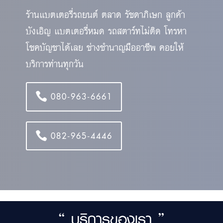
ร้านแบตเตอรี่รถยนต์ ตลาด รัชดาภิเษก ลูกค้า
บังเอิญ แบตเตอรี่หมด รถสตาร์ทไม่ติด โทรหา
โชคบัญชาได้เลย ช่างชำนาญมืออาชีพ คอยให้
บริการท่านทุกวัน
080-963-6661
082-965-4446
“ บริการของเรา ”