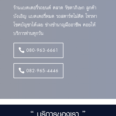
ร้านแบตเตอรี่รถยนต์ ตลาด รัชดาภิเษก ลูกค้า
บังเอิญ แบตเตอรี่หมด รถสตาร์ทไม่ติด โทรหา
โชคบัญชาได้เลย ช่างชำนาญมืออาชีพ คอยให้
บริการท่านทุกวัน
080-963-6661
082-965-4446
“ บริการของเรา ”