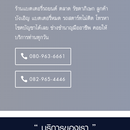
ร้านแบตเตอรี่รถยนต์ ตลาด รัชดาภิเษก ลูกค้า
บังเอิญ แบตเตอรี่หมด รถสตาร์ทไม่ติด โทรหา
โชคบัญชาได้เลย ช่างชำนาญมืออาชีพ คอยให้
บริการท่านทุกวัน
080-963-6661
082-965-4446
“ บริการของเรา ”