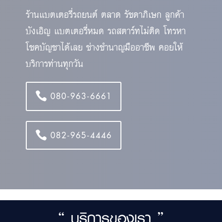
ร้านแบตเตอรี่รถยนต์ ตลาด รัชดาภิเษก ลูกค้า
บังเอิญ แบตเตอรี่หมด รถสตาร์ทไม่ติด โทรหา
โชคบัญชาได้เลย ช่างชำนาญมืออาชีพ คอยให้
บริการท่านทุกวัน
080-963-6661
082-965-4446
“ บริการของเรา ”