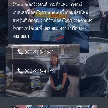
ร้านแบตเตอรี่รถยนต์ รามคำแหง บางกะปิ
แบตเตอรี่โชคบัญชา แบตเตอรี่รถยนต์สดใหม่
ตรงรุ่นกับรถคุณ มาที่ร้านโชคบัญชา รามคำแหง
โทรหาเราได้เลยที่ 082-965-4446 หรือ 080-
963-6661
080-963-6661
082-965-4446