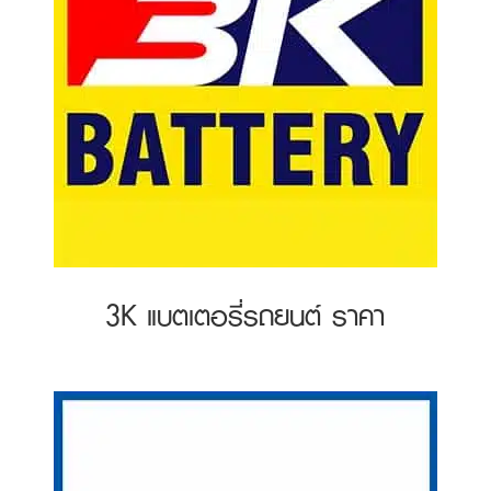
3K แบตเตอรี่รถยนต์ ราคา