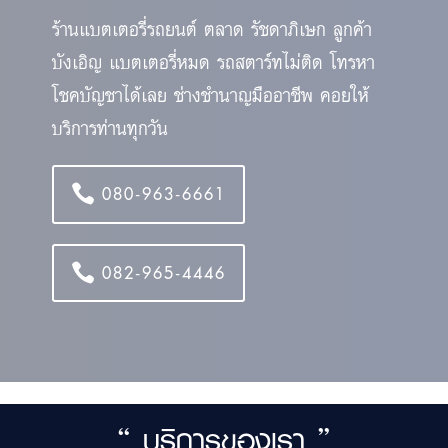
ร้านแบตเตอรี่รถยนต์ ตลาด รัชดาภิเษก ลูกค้า
บังเอิญ แบตเตอรี่หมด รถสตาร์ทไม่ติด โทรหา
โชคบัญชาได้เลย ช่างชำนาญมืออาชีพ คอยให้
บริการท่านทุกวัน
080-963-6661
082-965-4446
“ บริการของเรา ”