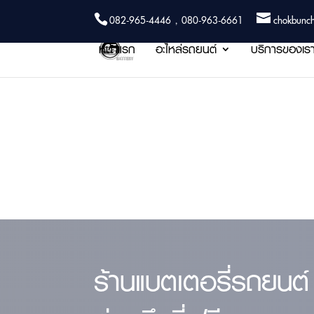
082-965-4446 , 080-963-6661
chokbunc
หน้าแรก
อะไหล่รถยนต์
บริการของเร
ร้านแบตเตอรี่รถยนต