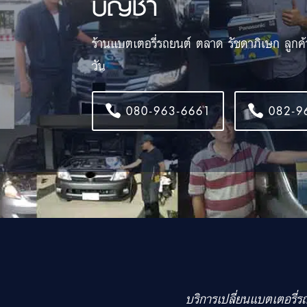
บัญชา
ร้านแบตเตอรี่รถยนต์ ตลาด รัชดาภิเษก ลูกค
วัน
080-963-6661
082-9
บริการเปลี่ยนแบตเตอรี่