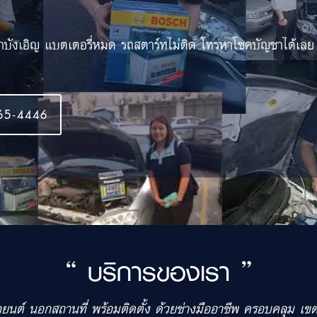
้าบังเอิญ แบตเตอรี่หมด รถสตาร์ทไม่ติด โทรหาโชคบัญชาได้เลย
65-4446
“ บริการของเรา ”
รถยนต์ นอกสถานที่ พร้อมติดตั้ง ด้วยช่างมืออาชีพ ครอบคลุม 