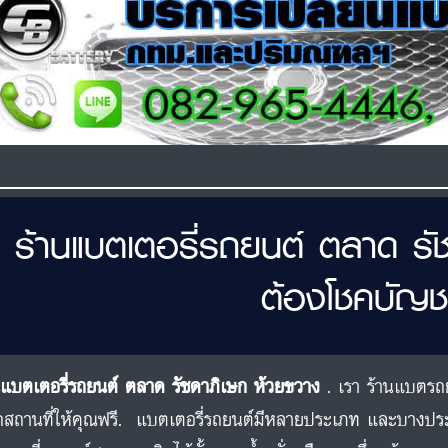
ร้านแบตเตอรี่รถยนต์ ตลาด รั
ต้องโชคบัญช
นแบตเตอรี่รถยนต์ ตลาด รัชดาภิเษก ห้วยขวาง
. เรา ร้านแบตรถย
สถานที่ให้คุณฟรี. แบตเตอรี่รถยนต์มีหลายประเภท และบางป