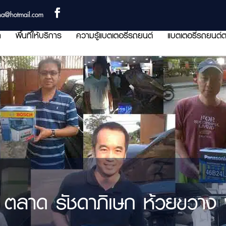
ha@hotmail.com
า
พื้นที่ให้บริการ
ความรู้แบตเตอรี่รถยนต์
แบตเตอรี่รถยนต์ต
 ตลาด รัชดาภิเษก ห้วยขวาง พื