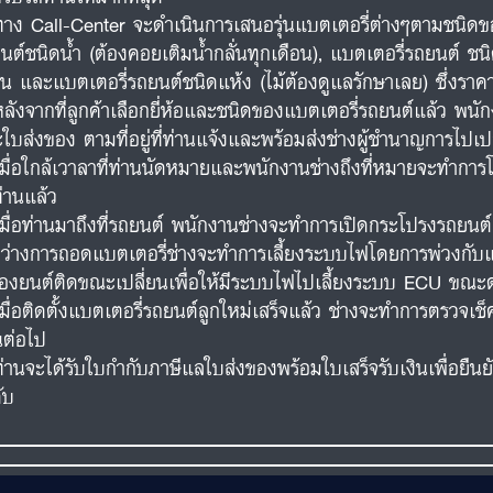
ทาง Call-Center จะดำเนินการเสนอรุ่นแบตเตอรี่ต่างๆตามชนิดขอ
นต์ชนิดน้ำ (ต้องคอยเติมน้ำกลั่นทุกเดือน), แบตเตอรี่รถยนต์ ชนิ
อน และแบตเตอรี่รถยนต์ชนิดแห้ง (ไม้ต้องดูแลรักษาเลย) ซึ่งร
หลังจากที่ลูกค้าเลือกยี่ห้อและชนิดของแบตเตอรี่รถยนต์แล้ว พน
ใบส่งของ ตามที่อยู่ที่ท่านแจ้งและพร้อมส่งช่างผู้ชำนาญการไปเปล
เมื่อใกล้เวาลาที่ท่านนัดหมายและพนักงานช่างถึงที่หมายจะทำการโ
ท่านแล้ว
เมื่อท่านมาถึงที่รถยนต์ พนักงานช่างจะทำการเปิดกระโปรงรถยน
ว่างการถอดแบตเตอรี่ช่างจะทำการเลี้ยงระบบไฟโดยการพ่วงกับแบต
ื่องยนต์ติดขณะเปลี่ยนเพื่อให้มีระบบไฟไปเลี้ยงระบบ ECU ขณะด
เมื่อติดตั้งแบตเตอรี่รถยนต์ลูกใหม่เสร็จแล้ว ช่างจะทำการตรวจ
นต่อไป
ท่านจะได้รับใบกำกับภาษีแลใบส่งของพร้อมใบเสร็จรับเงินเพื่อยืน
ับ