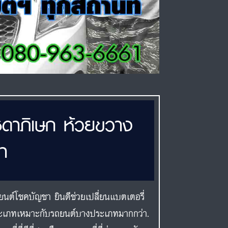
ชดาภิเษก ห้วยขวาง
า
นต์โชคบัญชา ยินดีช่วยเปลี่ยนแบตเตอรี่
ระเภทเหมาะกับรถยนต์บางประเภทมากกว่า.