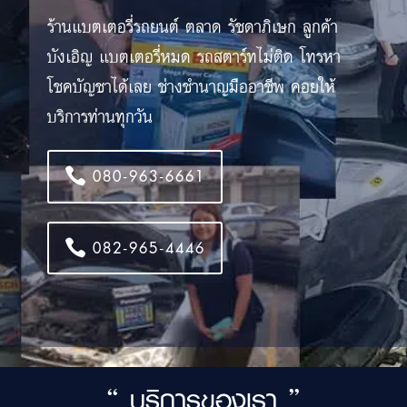
ร้านแบตเตอรี่รถยนต์ ตลาด รัชดาภิเษก ลูกค้า
บังเอิญ แบตเตอรี่หมด รถสตาร์ทไม่ติด โทรหา
โชคบัญชาได้เลย ช่างชำนาญมืออาชีพ คอยให้
บริการท่านทุกวัน
080-963-6661
082-965-4446
“ บริการของเรา ”