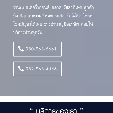
ร้านแบตเตอรี่รถยนต์ ตลาด รัชดาภิเษก ลูกค้า
บังเอิญ แบตเตอรี่หมด รถสตาร์ทไม่ติด โทรหา
โชคบัญชาได้เลย ช่างชำนาญมืออาชีพ คอยให้
บริการท่านทุกวัน
080-963-6661
082-965-4446
“ บริการของเรา ”