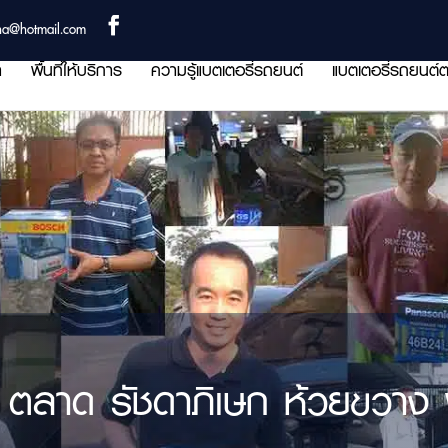
ha@hotmail.com
า
พื้นที่ให้บริการ
ความรู้แบตเตอรี่รถยนต์
แบตเตอรี่รถยนต์ต
 ตลาด รัชดาภิเษก ห้วยขวาง พื