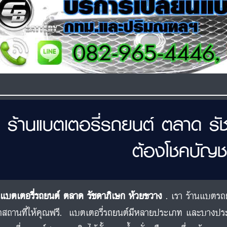
ร้านแบตเตอรี่รถยนต์ ตลาด รั
ต้องโชคบัญช
นแบตเตอรี่รถยนต์ ตลาด รัชดาภิเษก ห้วยขวาง
. เรา ร้านแบตรถย
สถานที่ให้คุณฟรี. แบตเตอรี่รถยนต์มีหลายประเภท และบางป