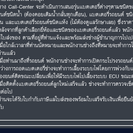
ทาง Call-Center จะดำเนินการเสนอรุ่นแบตเตอรี่ต่างๆตามชนิดขอ
นต์ชนิดน้ำ (ต้องคอยเติมน้ำกลั่นทุกเดือน), แบตเตอรี่รถยนต์ ชนิ
อน และแบตเตอรี่รถยนต์ชนิดแห้ง (ไม้ต้องดูแลรักษาเลย) ซึ่งร
หลังจากที่ลูกค้าเลือกยี่ห้อและชนิดของแบตเตอรี่รถยนต์แล้ว พน
ใบส่งของ ตามที่อยู่ที่ท่านแจ้งและพร้อมส่งช่างผู้ชำนาญการไปเปล
เมื่อใกล้เวาลาที่ท่านนัดหมายและพนักงานช่างถึงที่หมายจะทำการโ
ท่านแล้ว
เมื่อท่านมาถึงที่รถยนต์ พนักงานช่างจะทำการเปิดกระโปรงรถยน
ว่างการถอดแบตเตอรี่ช่างจะทำการเลี้ยงระบบไฟโดยการพ่วงกับแบต
ื่องยนต์ติดขณะเปลี่ยนเพื่อให้มีระบบไฟไปเลี้ยงระบบ ECU ขณะด
เมื่อติดตั้งแบตเตอรี่รถยนต์ลูกใหม่เสร็จแล้ว ช่างจะทำการตรวจ
นต่อไป
ท่านจะได้รับใบกำกับภาษีแลใบส่งของพร้อมใบเสร็จรับเงินเพื่อยืน
ับ