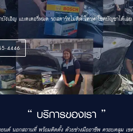
้าบังเอิญ แบตเตอรี่หมด รถสตาร์ทไม่ติด โทรหาโชคบัญชาได้เลย
65-4446
“ บริการของเรา ”
รถยนต์ นอกสถานที่ พร้อมติดตั้ง ด้วยช่างมืออาชีพ ครอบคลุม 