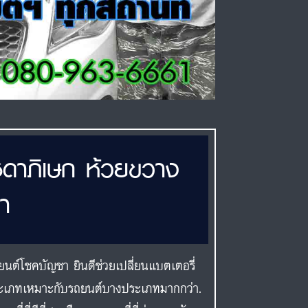
ชดาภิเษก ห้วยขวาง
า
นต์โชคบัญชา ยินดีช่วยเปลี่ยนแบตเตอรี่
ระเภทเหมาะกับรถยนต์บางประเภทมากกว่า.