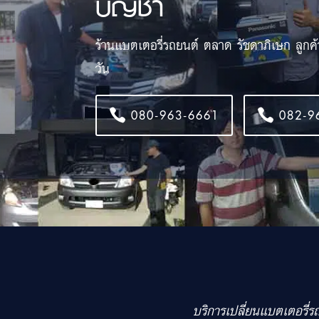
บัญชา
ร้านแบตเตอรี่รถยนต์ ตลาด รัชดาภิเษก ลูกค
วัน
080-963-6661
082-9
บริการเปลี่ยนแบตเตอรี่