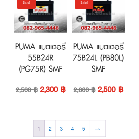
PUMA แบตเตอรี่
PUMA แบตเตอรี่
55B24R
75B24L (PB80L)
(PG75R) SMF
SMF
Original
Current
Original
Curre
2,300
฿
2,500
฿
2,500
฿
2,800
฿
price
price
price
price
was:
is:
was:
is:
1
2
3
4
5
→
2,500 ฿.
2,300 ฿.
2,800 ฿.
2,500
Sorted
Showing 1–4 of 7 results
by
price:
Sale!
Sale!