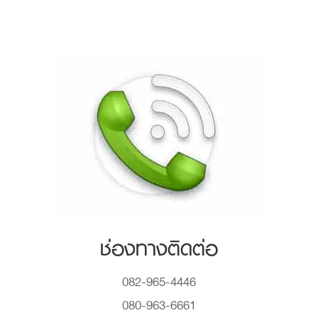
ช่องทางติดต่อ
082-965-4446
080-963-6661
096-490-9993
093-962-5553