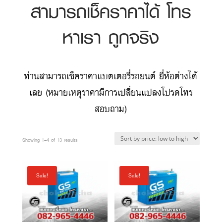
ท่านสามารถเช็คราคาแบตเตอรี่รถยนต์ ยี่ห้อต่างได้
เลย (หมายเหตุราคามีการเปลี่ยนแปลงโปรดโทร
สอบถาม)
Sorted
Showing 1–4 of 13 results
by
price:
Sale!
Sale!
low
to
high
GS แบตเตอรี่
GS แบตเตอรี่ MF
MFX-50L
46B24L