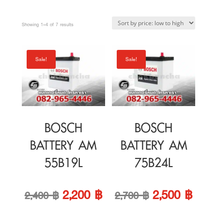
low
to
high
BOSCH
BOSCH
BATTERY AM
BATTERY AM
55B19L
75B24L
Original
Current
Original
Curre
2,200
฿
2,500
฿
2,400
฿
2,700
฿
price
price
price
price
was:
is:
was:
is:
Sale!
Sale!
2,400 ฿.
2,200 ฿.
2,700 ฿.
2,500