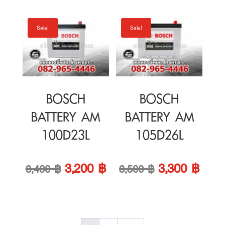
BOSCH
BOSCH
BATTERY AM
BATTERY AM
100D23L
105D26L
Original
Current
Original
Curre
3,200
฿
3,300
฿
3,400
฿
3,500
฿
price
price
price
price
was:
is:
was:
is:
1
2
→
3,400 ฿.
3,200 ฿.
3,500 ฿.
3,300
Sorted
Showing all 4 results
by