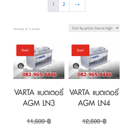
price:
Sale!
Sale!
low
to
high
VARTA แบตเตอรี่
VARTA แบตเตอรี่
AGM LN3
AGM LN4
Original
Original
11,500
฿
12,500
฿
price
Current
price
Current
10,000
฿
10,800
฿
was:
price
was:
price
11,500 ฿.
is:
12,500 ฿.
is:
Sale!
Sale!