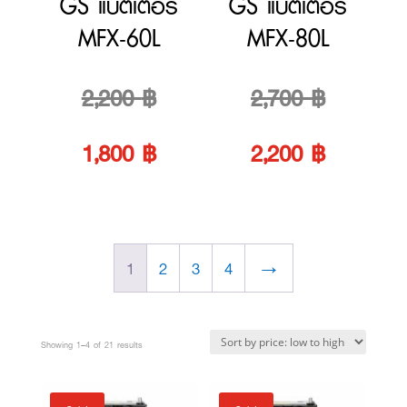
price
Current
price
Current
1,800
฿
2,200
฿
was:
price
was:
price
2,200 ฿.
is:
2,700 ฿.
is:
1
2
3
4
→
1,800 ฿.
2,200 ฿.
Sorted
Showing 1–4 of 21 results
by
price:
Sale!
Sale!
low
to
high