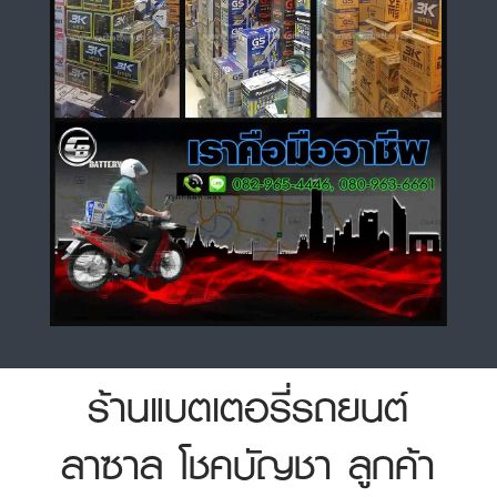
ร้านแบตเตอรี่รถยนต์
ลาซาล โชคบัญชา ลูกค้า
สามารถเช็คราคาได้ โทร
หาเรา ถูกจริง