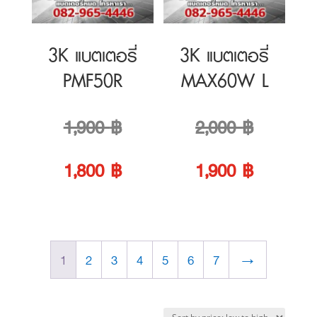
Original
Original
1,900
฿
2,000
฿
price
Current
price
Current
1,800
฿
1,900
฿
was:
price
was:
price
1,900 ฿.
is:
2,000 ฿.
is:
1
2
3
4
5
6
7
→
1,800 ฿.
1,900 ฿.
Sorted
Showing 1–4 of 17 results
by
price:
Sale!
Sale!
low