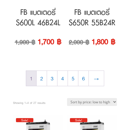
Original
Current
Original
Curre
1,700
฿
1,800
฿
1,900
฿
2,000
฿
price
price
price
price
was:
is:
was:
is:
1
2
3
4
5
6
→
1,900 ฿.
1,700 ฿.
2,000 ฿.
1,800
Sorted
Showing 1–4 of 27 results
by
Sale!
Sale!
price:
low
to
high
3K แบตเตอรี่
3K แบตเตอรี่