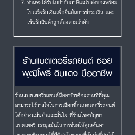
ท่านจะได้รับใบกำกับภาษีแลใบส่งของพร้อม
ใบเสร็จรับเงินเพื่อยืนยันการชำระเงิน และ
เซ็นรับสินค้าถูกต้องตามลำดับ
ร้านแบตเตอรี่รถยนต์ ซอย
พุฒิโพธิ์ ดินแดง มืออาชีพ
ร้านแบตเตอรี่รถยนต์มืออาชีพคือสถานที่ที่คุณ
สามารถไว้วางใจในการเลือกซื้อแบตเตอรี่รถยนต์
ได้อย่างแม่นยำและมั่นใจ ที่ร้านโชคบัญชา
แบตเตอรี่ เรามุ่งมั่นในการช่วยให้คุณค้นหา