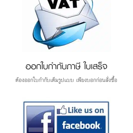
ออกใบกำกับภาษี ใบเสร็จ
ต้องออกใบกำกับเต็มรูปแบบ เพียงบอกก่อนสั่งซื้อ