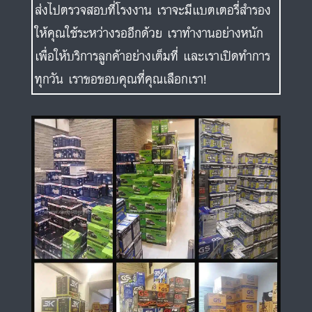
ส่งไปตรวจสอบที่โรงงาน เราจะมีแบตเตอรี่สำรอง
ให้คุณใช้ระหว่างรออีกด้วย เราทำงานอย่างหนัก
เพื่อให้บริการลูกค้าอย่างเต็มที่ และเราเปิดทำการ
ทุกวัน เราขอขอบคุณที่คุณเลือกเรา!