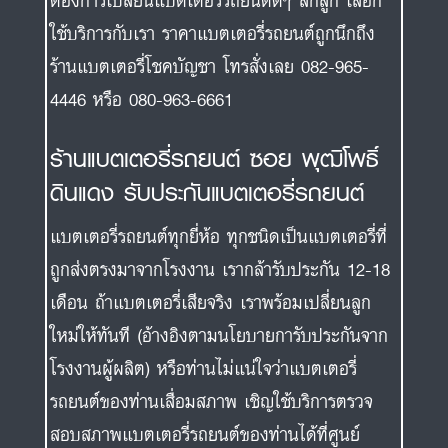
ต้องการเปลี่ยนแบตเตอรี่รถยนต์ดีๆ สักลูก เลือก
ใช้บริการกับเรา ราคาแบตเตอรี่รถยนต์ถูกนึกถึง
ร้านแบตเตอรี่โชคบัญชา โทรสั่งเลย 082-965-
4446 หรือ 080-963-6661
ร้านแบตเตอรี่รถยนต์ ซอย พุฒิโพธิ์
ดินแดง รับประกันแบตเตอรี่รถยนต์
แบตเตอรี่รถยนต์ทุกยี่ห้อ ทุกชนิดเป็นแบตเตอรี่ที่
ถูกส่งตรงมาจากโรงงาน เรากล้ารับประกัน 12-18
เดือน ถ้าแบตเตอรี่เสียจริง เราพร้อมเปลี่ยนลูก
ใหม่ให้ทันที (อ้างอิงตามนโยบายการับประกันจาก
โรงงานผู้ผลิต) หรือท่านไม่แน่ใจว่าแบตเตอรี่
รถยนต์ของท่านเสื่อมสภาพ เชิญใช้บริการตรวจ
สอบสภาพแบตเตอรี่รถยนต์ของท่านได้ที่ศูนย์