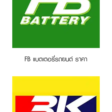
FB แบตเตอรี่รถยนต์ ราคา