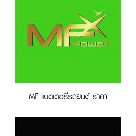
MF แบตเตอรี่รถยนต์ ราคา