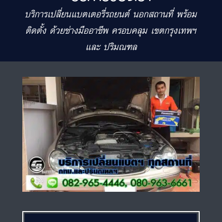
บริการเปลี่ยนแบตเตอรี่รถยนต์ นอกสถานที่ พร้อม
ติดตั้ง ด้วยช่างมืออาชีพ ครอบคลุม เขตกรุงเทพฯ
และ ปริมณฑล