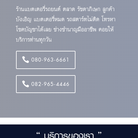
ร้านแบตเตอรี่รถยนต์ ตลาด รัชดาภิเษก ลูกค้า
บังเอิญ แบตเตอรี่หมด รถสตาร์ทไม่ติด โทรหา
โชคบัญชาได้เลย ช่างชำนาญมืออาชีพ คอยให้
บริการท่านทุกวัน
080-963-6661
082-965-4446
“ บริการของเรา ”