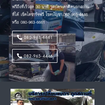
ฟรีถึงที่เร็วสุด 30 นาที รูดบัตรเครดิตนอกสถาน
ที่ได้ เช็คไดชาร์จฟรี โชคบัญชา.082-965-4446
หรือ 080-963-6661
080-963-6661
082-965-4446