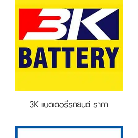
3K แบตเตอรี่รถยนต์ ราคา