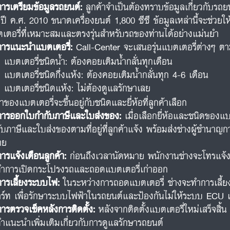
การเตรียมข้อมูลรถยนต์:
ลูกค้าจำเป็นต้องทราบข้อมูลเกี่ยวกับรถยน
ปี ค.ศ. 2010 ขนาดเครื่องยนต์ 1,800 ซีซี ข้อมูลเหล่านี้จะช่ว
เตอรี่ที่เหมาะสมและตรงรุ่นสำหรับรถของท่านได้อย่างแม่นยำ
การแนะนำแบตเตอรี่:
Call-Center จะเสนอรุ่นแบตเตอรี่ต่างๆ ต
แบตเตอรี่ชนิดน้ำ: ต้องคอยเติมน้ำกลั่นทุกเดือน
แบตเตอรี่ชนิดกึ่งแห้ง: ต้องคอยเติมน้ำกลั่นทุก 4-6 เดือน
แบตเตอรี่ชนิดแห้ง: ไม่ต้องดูแลรักษาเลย
าของแบตเตอรี่จะขึ้นอยู่กับชนิดและยี่ห้อที่ลูกค้าเลือก
การออกใบกำกับภาษีและใบส่งของ:
เมื่อเลือกยี่ห้อและชนิดของ
ับภาษีและใบส่งของตามที่อยู่ที่ลูกค้าแจ้ง พร้อมส่งช่างผู้ชำนาญก
าย
การแจ้งเตือนลูกค้า:
ก่อนถึงเวลานัดหมาย พนักงานช่างจะโทรแจ้งลูก
ำการเปิดกระโปรงรถและถอดแบตเตอรี่เก่าออก
การเลี้ยงระบบไฟ:
ในระหว่างการถอดแบตเตอรี่ ช่างจะทำการเลี้ยง
ร์ท เพื่อรักษาระบบไฟฟ้าในรถยนต์และป้องกันไม่ให้ระบบ ECU 
การตรวจเช็คหลังการติดตั้ง:
หลังจากติดตั้งแบตเตอรี่ใหม่เสร็จสิ
คำแนะนำเพิ่มเติมเกี่ยวกับการดูแลรักษารถยนต์