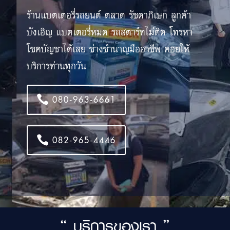
ร้านแบตเตอรี่รถยนต์ ตลาด รัชดาภิเษก ลูกค้า
บังเอิญ แบตเตอรี่หมด รถสตาร์ทไม่ติด โทรหา
โชคบัญชาได้เลย ช่างชำนาญมืออาชีพ คอยให้
บริการท่านทุกวัน
080-963-6661
082-965-4446
“ บริการของเรา ”