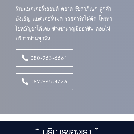
ร้านแบตเตอรี่รถยนต์ ตลาด รัชดาภิเษก ลูกค้า
บังเอิญ แบตเตอรี่หมด รถสตาร์ทไม่ติด โทรหา
โชคบัญชาได้เลย ช่างชำนาญมืออาชีพ คอยให้
บริการท่านทุกวัน
080-963-6661
082-965-4446
“ บริการของเรา ”