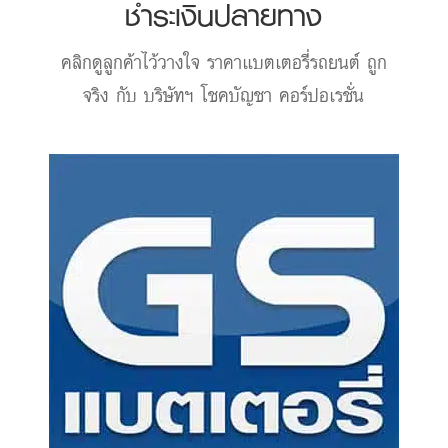
ชำระเงินปลายทาง
คลิกดูลูกค้าไว้วางใจ
ราคาแบตเตอรี่รถยนต์
ถูก
จริง กับ บริษัทฯ โชคบัญชา คอร์ปอเรชั่น