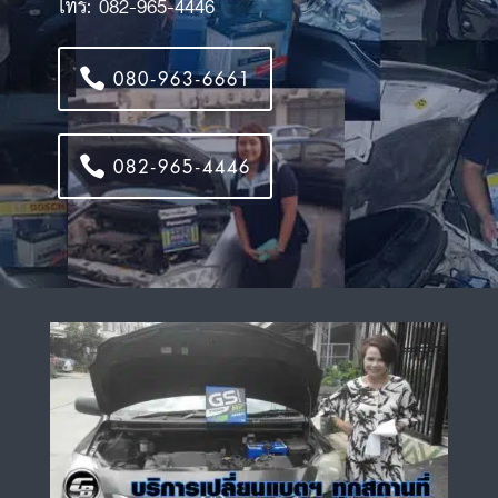
โทร: 082-965-4446
080-963-6661
082-965-4446