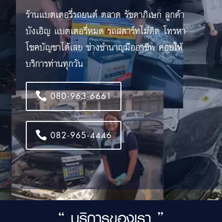
ร้านแบตเตอรี่รถยนต์ ตลาด รัชดาภิเษก ลูกค้า
บังเอิญ แบตเตอรี่หมด รถสตาร์ทไม่ติด โทรหา
โชคบัญชาได้เลย ช่างชำนาญมืออาชีพ คอยให้
บริการท่านทุกวัน
080-963-6661
082-965-4446
“ บริการของเรา ”