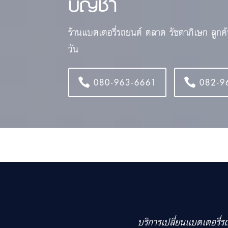
บัญชา
ร้านแบตเตอรี่รถยนต์ ตลาด รัชดาภิเษก ลูกค
วัน
080-963-6661
082-9
บริการเปลี่ยนแบตเตอรี่