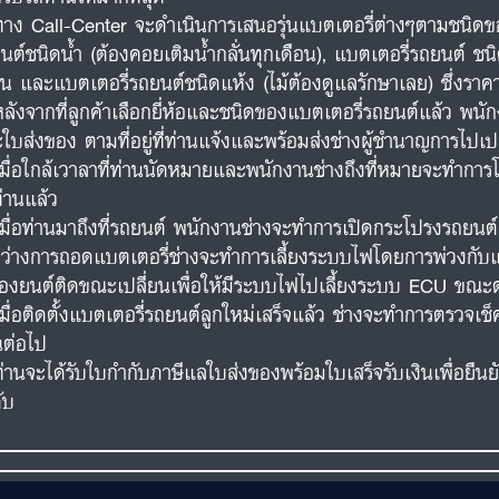
ทาง Call-Center จะดำเนินการเสนอรุ่นแบตเตอรี่ต่างๆตามชนิดขอ
นต์ชนิดน้ำ (ต้องคอยเติมน้ำกลั่นทุกเดือน), แบตเตอรี่รถยนต์ ชนิ
อน และแบตเตอรี่รถยนต์ชนิดแห้ง (ไม้ต้องดูแลรักษาเลย) ซึ่งร
หลังจากที่ลูกค้าเลือกยี่ห้อและชนิดของแบตเตอรี่รถยนต์แล้ว พน
ใบส่งของ ตามที่อยู่ที่ท่านแจ้งและพร้อมส่งช่างผู้ชำนาญการไปเปล
เมื่อใกล้เวาลาที่ท่านนัดหมายและพนักงานช่างถึงที่หมายจะทำการโ
ท่านแล้ว
เมื่อท่านมาถึงที่รถยนต์ พนักงานช่างจะทำการเปิดกระโปรงรถยน
ว่างการถอดแบตเตอรี่ช่างจะทำการเลี้ยงระบบไฟโดยการพ่วงกับแบต
ื่องยนต์ติดขณะเปลี่ยนเพื่อให้มีระบบไฟไปเลี้ยงระบบ ECU ขณะด
เมื่อติดตั้งแบตเตอรี่รถยนต์ลูกใหม่เสร็จแล้ว ช่างจะทำการตรวจ
นต่อไป
ท่านจะได้รับใบกำกับภาษีแลใบส่งของพร้อมใบเสร็จรับเงินเพื่อยืน
ับ