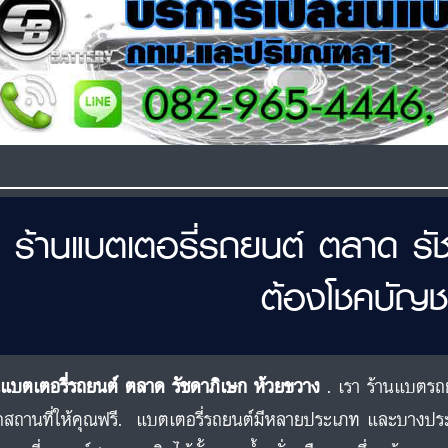
ร้านแบตเตอรี่รถยนต์ ตลาด รั
ต้องโชคบัญช
นแบตเตอรี่รถยนต์ ตลาด รัชดาภิเษก ห้วยขวาง
. เรา ร้านแบตรถย
สถานที่ให้คุณฟรี. แบตเตอรี่รถยนต์มีหลายประเภท และบางป