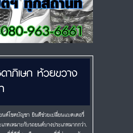
ชดาภิเษก ห้วยขวาง
า
นต์โชคบัญชา ยินดีช่วยเปลี่ยนแบตเตอรี่
ระเภทเหมาะกับรถยนต์บางประเภทมากกว่า.