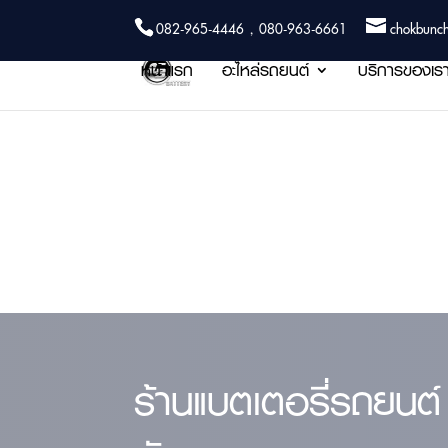
082-965-4446 , 080-963-6661
chokbunc
หน้าแรก
อะไหล่รถยนต์
บริการของเร
ร้านแบตเตอรี่รถยนต์