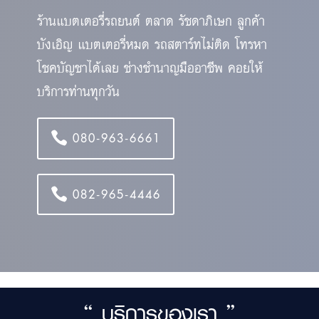
ร้านแบตเตอรี่รถยนต์ ตลาด รัชดาภิเษก ลูกค้า
บังเอิญ แบตเตอรี่หมด รถสตาร์ทไม่ติด โทรหา
โชคบัญชาได้เลย ช่างชำนาญมืออาชีพ คอยให้
บริการท่านทุกวัน
080-963-6661
082-965-4446
“ บริการของเรา ”