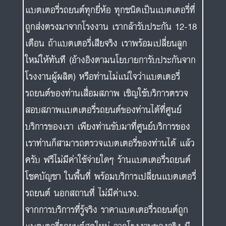
แบตเตอรี่รถยนต์ทุกยี่ห้อ ทุกชนิดเป็นแบตเตอรี่ที่
ถูกส่งตรงมาจากโรงงาน เรากล้ารับประกัน 12-18
เดือน ถ้าแบตเตอรี่เสียจริง เราพร้อมเปลี่ยนลูก
ใหม่ให้ทันที (อ้างอิงตามนโยบายการับประกันจาก
โรงงานผู้ผลิต) หรือท่านไม่แน่ใจว่าแบตเตอรี่
รถยนต์ของท่านเสื่อมสภาพ เชิญใช้บริการตรวจ
สอบสภาพแบตเตอรี่รถยนต์ของท่านได้ที่ศูนย์
บริการของเรา เพียงท่านขับมาที่ศูนย์บริการของ
เราท่านก็สามารถตรวจแบตเตอรี่ของท่านได้ แล้ว
ครับ ฟรีไม่มีค่าใช้จ่ายใดๆ ร้านแบตเตอรี่รถยนต์
โชคบัญชา ในพื้นที่ พร้อมบริการเปลี่ยนแบตเตอรี่
รถยนต์ นอกสถานที่ ไม่มีค่าแรง.
จากการบริการที่รู้จริง ราคาแบตเตอรี่รถยนต์ถูก