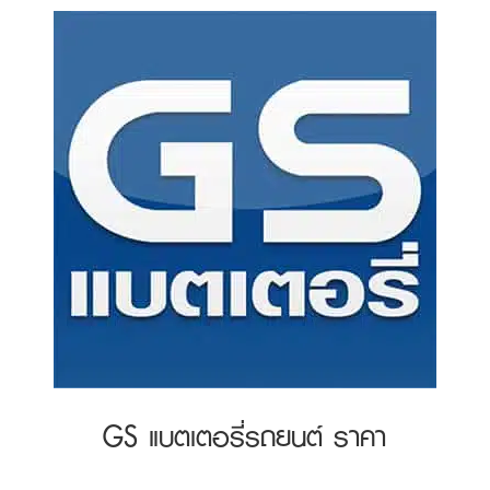
GS แบตเตอรี่รถยนต์ ราคา