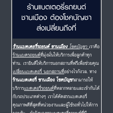
ร้านแบตเตอรี่รถยนต์
ชานเมือง ต้องโชคบัญชา
ส่งเปลี่ยนถึงที่
ร้านแบตเตอรี่รถยนต์ ชานเมือง
โชคบัญชา
เราคือ
ร้านแบตรถยนต์
ที่มุ่งมั่นให้บริการเพื่อลูกค้าทุก
ท่าน. เรายินดีให้บริการนอกสถานที่ฟรีเพื่อช่วยคุณ
เปลี่ยนแบตเตอรี่ นอกสถานที่
อย่างไรกังวล. ทาง
ร้านแบตเตอรี่ ชานเมือง โชคบัญชา
สามารถให้
บริการ
แบตเตอรี่รถยนต์
ที่หลากหลายและเข้ากันได้
กับรถประเภทต่างๆ เราได้คัดสรรแบตเตอรี่
คุณภาพดีที่สุดที่หน่วยงานและผู้ใช้รถทั่วไปให้การ