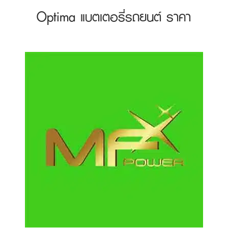
Optima แบตเตอรี่รถยนต์ ราคา