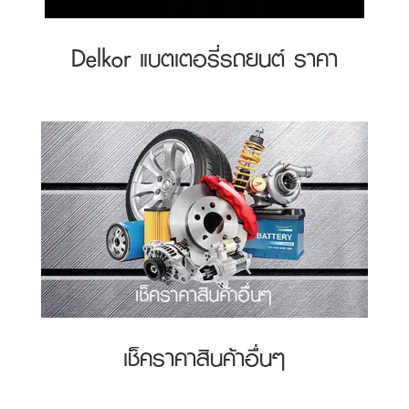
Delkor แบตเตอรี่รถยนต์ ราคา
เช็คราคาสินค้าอื่นๆ