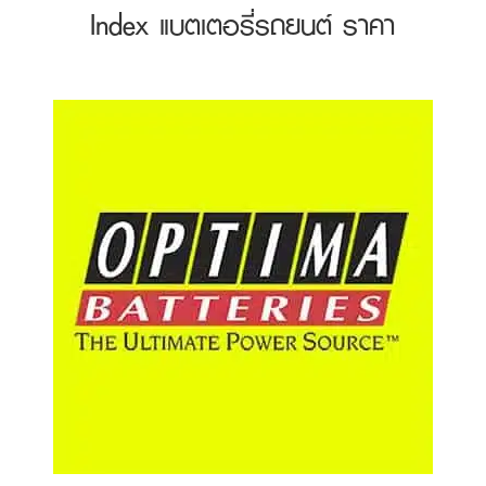
Index แบตเตอรี่รถยนต์ ราคา