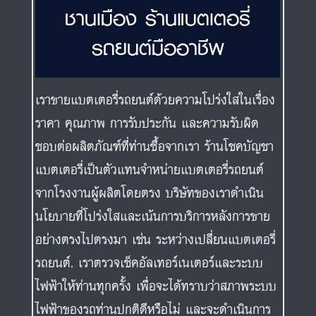
ชานเมือง ร้านแบตเตอรี่
รถยนต์มืออาชีพ
เราขายแบตเตอรี่รถยนต์ด้วยความโปร่งใสในเรื่อง
ราคา คุณภาพ การรับประกัน และความรับผิด
ชอบต่อผลิตภัณฑ์ที่ท่านซื้อจากเรา ร้านโชคบัญชา
แบตเตอรี่เป็นตัวแทนจำหน่ายแบตเตอรี่รถยนต์
จากโรงงานผู้ผลิตโดยตรง บริษัทของเราดำเนิน
นโยบายที่โปร่งใสและเน้นการบริการหลังการขาย
อย่างตรงไปตรงมา เช่น ระหว่างเปลี่ยนแบตเตอรี่
รถยนต์. เราตรวจเช็คอัลเทอร์เนเตอร์และระบบ
ไฟฟ้าให้ท่านทุกครั้ง เพื่อจะได้ทราบว่าสภาพระบบ
ไฟฟ้าของรถท่านปกติดีหรือไม่ และจะดำเนินการ