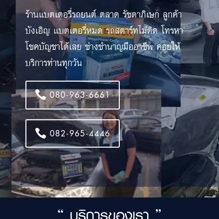
ร้านแบตเตอรี่รถยนต์ ตลาด รัชดาภิเษก ลูกค้า
บังเอิญ แบตเตอรี่หมด รถสตาร์ทไม่ติด โทรหา
โชคบัญชาได้เลย ช่างชำนาญมืออาชีพ คอยให้
บริการท่านทุกวัน
080-963-6661
082-965-4446
“ บริการของเรา ”