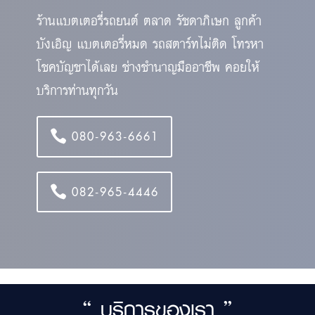
ร้านแบตเตอรี่รถยนต์ ตลาด รัชดาภิเษก ลูกค้า
บังเอิญ แบตเตอรี่หมด รถสตาร์ทไม่ติด โทรหา
โชคบัญชาได้เลย ช่างชำนาญมืออาชีพ คอยให้
บริการท่านทุกวัน
080-963-6661
082-965-4446
“ บริการของเรา ”