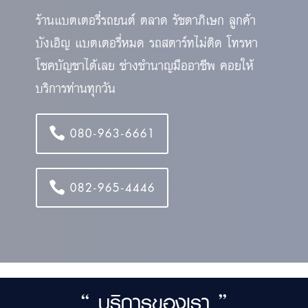
ร้านแบตเตอรี่รถยนต์ ตลาด รัชดาภิเษก ลูกค้า
บังเอิญ แบตเตอรี่หมด รถสตาร์ทไม่ติด โทรหา
โชคบัญชาได้เลย ช่างชำนาญมืออาชีพ คอยให้
บริการท่านทุกวัน
080-963-6661
082-965-4446
“ บริการของเรา ”