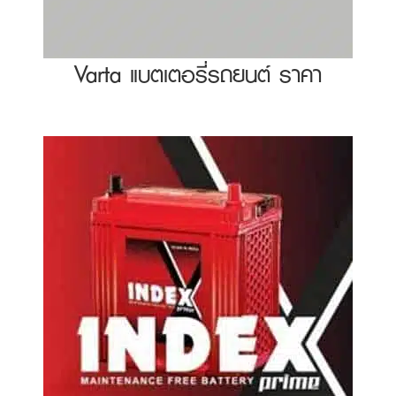
Varta แบตเตอรี่รถยนต์ ราคา