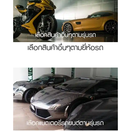
เลือกสินค้าอื่นๆตามยี่ห้อรถ