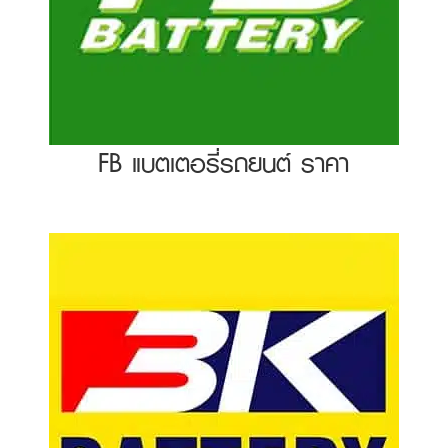
FB แบตเตอรี่รถยนต์ ราคา