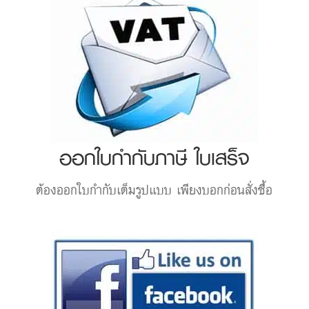
ออกใบกำกับภาษี ใบเสร็จ
ต้องออกใบกำกับเต็มรูปแบบ เพียงบอกก่อนสั่งซื้อ