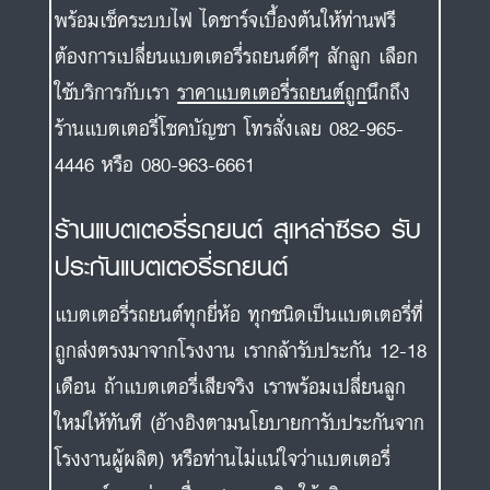
พร้อมเช็คระบบไฟ ไดชาร์จเบื้องต้นให้ท่านฟรี
ต้องการเปลี่ยนแบตเตอรี่รถยนต์ดีๆ สักลูก เลือก
ใช้บริการกับเรา
ราคาแบตเตอรี่รถยนต์ถูก
นึกถึง
ร้านแบตเตอรี่โชคบัญชา โทรสั่งเลย 082-965-
4446 หรือ 080-963-6661
ร้านแบตเตอรี่รถยนต์ สุเหล่าซีรอ รับ
ประกันแบตเตอรี่รถยนต์
แบตเตอรี่รถยนต์ทุกยี่ห้อ ทุกชนิดเป็นแบตเตอรี่ที่
ถูกส่งตรงมาจากโรงงาน เรากล้ารับประกัน 12-18
เดือน ถ้าแบตเตอรี่เสียจริง เราพร้อมเปลี่ยนลูก
ใหม่ให้ทันที (อ้างอิงตามนโยบายการับประกันจาก
โรงงานผู้ผลิต) หรือท่านไม่แน่ใจว่าแบตเตอรี่