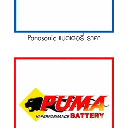
Panasonic แบตเตอรี่ ราคา