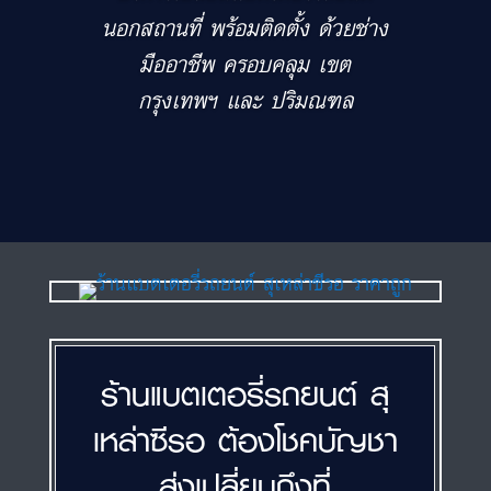
นอกสถานที่ พร้อมติดตั้ง ด้วยช่าง
มืออาชีพ ครอบคลุม เขต
กรุงเทพฯ และ ปริมณฑล
ร้านแบตเตอรี่รถยนต์ สุ
เหล่าซีรอ ต้องโชคบัญชา
ส่งเปลี่ยนถึงที่