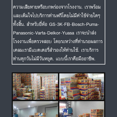
ความเสียหายหรือบกพร่องจากโรงงาน. เราพร้อม
และเต็มใจไปบริการท่านฟรีโดยไม่มีค่าใช้จ่ายใดๆ
ทั้งสิ้น. สำหรับยี่ห้อ GS-3K-FB-Bosch-Puma-
Panasonic-Varta-Delkor-Yuasa เราจะนำส่ง
โรงงานเพื่อตรวจสอบ โดยระหว่างที่ท่านรอผลการ
เคลมเรามีแบตเตอรี่สำรองให้ท่านใช้. เราบริการ
ท่านทุกวันไม่มีวันหยุด. แบบนี้เราคือมืออาชีพ.