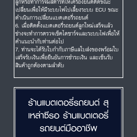
ลูกหรือทำการจั๊มสตาร์ทให้เครื่องยนต์ติดขณะ
เปลี่ยนเพื่อให้มีระบบไฟไปเลี้ยงระบบ ECU ขณะ
ดำเนินการเปลี่ยนแบตเตอรี่รถยนต์
เมื่อติดตั้งแบตเตอรี่รถยนต์ลูกใหม่เสร็จแล้ว
ช่างจะทำการตรวจเช็คไดชาร์จและระบบไฟเพื่อให้
คำแนะนำกับท่านต่อไป
ท่านจะได้รับใบกำกับภาษีแลใบส่งของพร้อมใบ
เสร็จรับเงินเพื่อยืนยันการชำระเงิน และเซ็นรับ
สินค้าถูกต้องตามลำดับ
ร้านแบตเตอรี่รถยนต์ สุ
เหล่าซีรอ ร้านแบตเตอรี่
รถยนต์มืออาชีพ