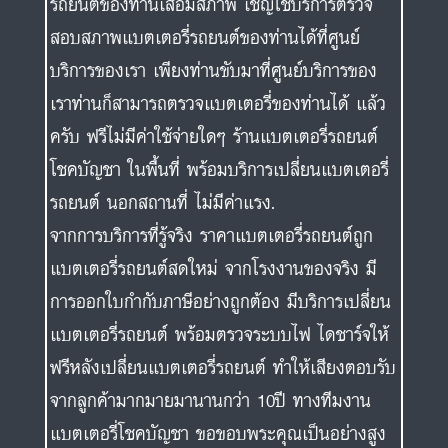
รถยนต์ของท่านเสื่อมสภาพ เชิญใช้บริการตรวจ
สอบสภาพแบตเตอรี่รถยนต์ของท่านได้ที่ศูนย์
บริการของเรา เพียงท่านขับมาที่ศูนย์บริการของ
เราท่านก็สามารถตรวจแบตเตอรี่ของท่านได้ แล้ว
ครับ ฟรีไม่มีค่าใช้จ่ายใดๆ ร้านแบตเตอรี่รถยนต์
โชคบัญชา ในพื้นที่ พร้อมบริการเปลี่ยนแบตเตอรี่
รถยนต์ นอกสถานที่ ไม่มีค่าแรง.
จากการบริการที่รู้จริง ราคาแบตเตอรี่รถยนต์ถูก
แบตเตอรี่รถยนต์สดใหม่ จากโรงงานของจริง มี
การออกใบกำกับภาษีอย่างถูกต้อง มีบริการเปลี่ยน
แบตเตอรี่รถยนต์ พร้อมตรวจระบบไฟ ไดชาร์จให้
ฟรีหลังเปลี่ยนแบตเตอรี่รถยนต์ ทำให้เสียงตอบรับ
จากลูกค้ามากมายมานานกว่า 10ปี ทางทีมงาน
แบตเตอรี่โชคบัญชา ขอขอบพระคุณเป็นอย่างสูง