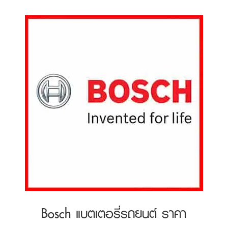
Bosch แบตเตอรี่รถยนต์ ราคา