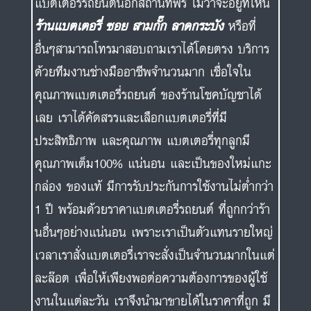
แบตเตอรี่รถยนต์นอกสถานที่ฟรี ไม่ว่าจะอยู่ที่ไหน
ร้านแบตเตอรี่ ซอย สามกั๊ก ลาดกระบัง
หรือที่
อื่นๆสามารถโทรมาสอบถามเราได้โดยตรง บริการ
ด้วยทีมงานช่างมืออาชีพจำนวนมาก เชื่อใจใน
คุณภาพแบตเตอรี่รถยนต์ ของร้านโชคบัญชาได้
เลย เราได้คัดสรรและเลือกแบตเตอรี่ที่มี
ประสิทธิภาพ และคุณภาพ แบตเตอรี่ทุกลูกมี
คุณภาพเต็ม100% แน่นอน และเป็นของใหม่แกะ
กล่อง ของแท้ มีการรับประกันการใช้งานไม่ต่ำกว่า
1 ปี พร้อมด้วยราคาแบตเตอรี่รถยนต์ ที่ถูกกว่าร้า
นอื่นๆอย่างแน่นอน เพราะเราเป็นตัวแทนรายใหญ่
เวลาเราสั่งแบตเตอรี่เราจะสั่งเป็นจำนวนมากในแต่
ละล๊อต เพื่อให้เพียงพอต่อความต้องการของผู้ใช้
งานในแต่ละวัน เราจึงนำมาขายได้ในราคาที่ถูก มี