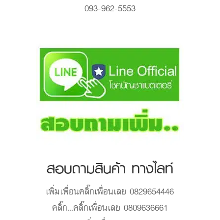
093-962-5553
สอบถามสินค้า ทางไลท์
เพิ่มเพื่อน
คลิ๊กเพื่อนเลย 0829654446
คลิ๊ก...
คลิ๊กเพื่อนเลย 0809636661