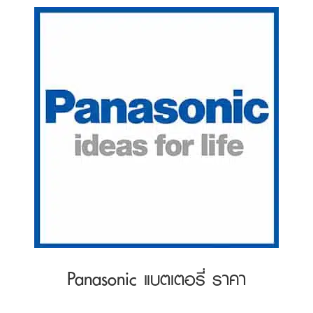
Panasonic แบตเตอรี่ ราคา