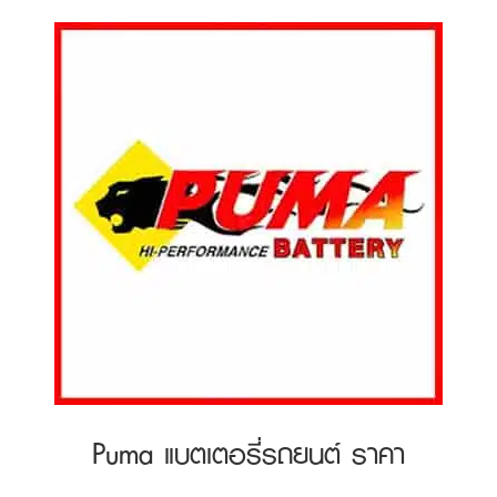
Puma แบตเตอรี่รถยนต์ ราคา