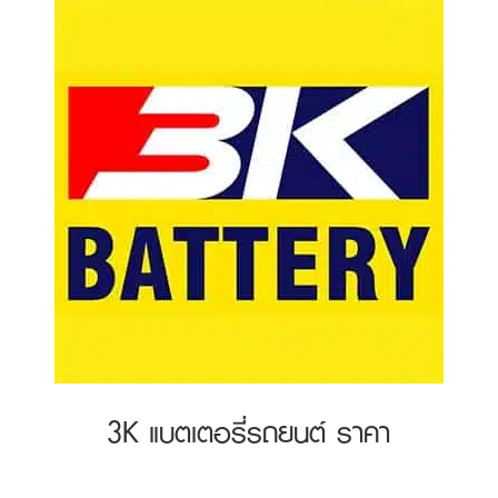
3K แบตเตอรี่รถยนต์ ราคา