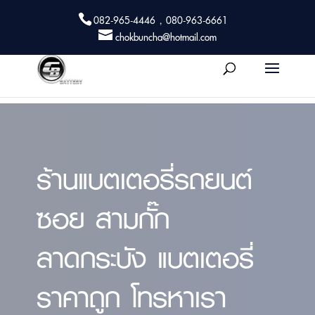
082-965-4446 , 080-963-6661
chokbuncha@hotmail.com
ร้านแบตเตอรี่รถยนต์
ซอย สามกั๊ก
ลาดกระบัง แบตเตอรี่
ราคาถูก โทรหาเรา