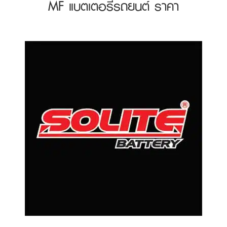
MF แบตเตอรี่รถยนต์ ราคา