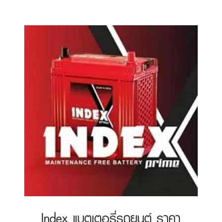
Index แบตเตอรี่รถยนต์ ราคา