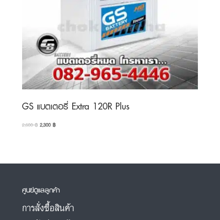
GS แบตเตอรี่ Extra 120R Plus
Original
Current
2,600
฿
2,300
฿
price
price
was:
is:
2,600 ฿.
2,300 ฿.
ศูนย์ดูแลลูกค้า
การสั่งซื้อสินค้า