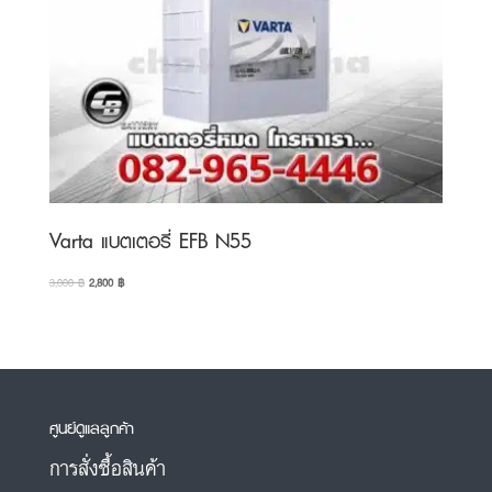
Varta แบตเตอรี่ EFB N55
Original
Current
3,000
฿
2,800
฿
price
price
was:
is:
3,000 ฿.
2,800 ฿.
ศูนย์ดูแลลูกค้า
การสั่งซื้อสินค้า