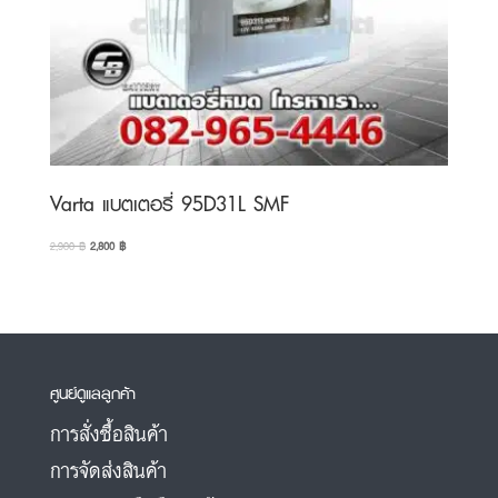
Varta แบตเตอรี่ 95D31L SMF
Original
Current
2,900
฿
2,800
฿
price
price
was:
is:
2,900 ฿.
2,800 ฿.
ศูนย์ดูแลลูกค้า
การสั่งซื้อสินค้า
การจัดส่งสินค้า