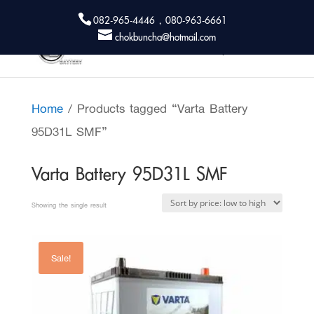
082-965-4446 , 080-963-6661
chokbuncha@hotmail.com
Home
/ Products tagged “Varta Battery
95D31L SMF”
Varta Battery 95D31L SMF
Showing the single result
Sale!