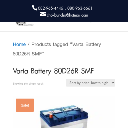
082-965-4446 , 080-963-6661
chokbuncha@hotmail.com
Home
/ Products tagged “Varta Battery
80D26R SMF”
Varta Battery 80D26R SMF
Showing the single result
Sale!