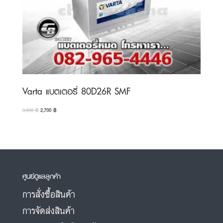
Varta แบตเตอรี่ 80D26R SMF
Original
Current
3,000
฿
2,700
฿
price
price
was:
is:
3,000 ฿.
2,700 ฿.
ศูนย์ดูแลลูกค้า
การสั่งซื้อสินค้า
การจัดส่งสินค้า