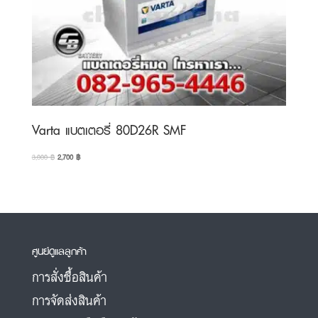
Varta แบตเตอรี่ 80D26R SMF
Original
Current
3,000
฿
2,700
฿
price
price
was:
is:
3,000 ฿.
2,700 ฿.
ศูนย์ดูแลลูกค้า
การสั่งซื้อสินค้า
การจัดส่งสินค้า