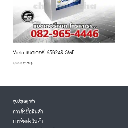
Varta แบตเตอรี่ 65B24R SMF
Original
Current
2,300
฿
2,100
฿
price
price
was:
is:
2,300 ฿.
2,100 ฿.
ศูนย์ดูแลลูกค้า
การสั่งซื้อสินค้า
การจัดส่งสินค้า